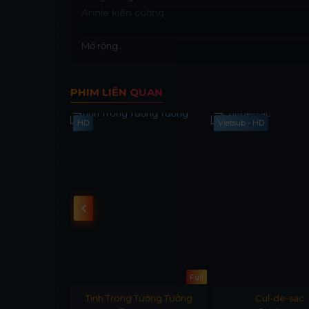
Annie kiên cường.
Mở rộng...
PHIM LIÊN QUAN
HD
Vietsub - HD
Hoàn Tất (16/16)
Full
and Scrappy-
Tình Trong Tưởng Tưởng
Cul-de-sac