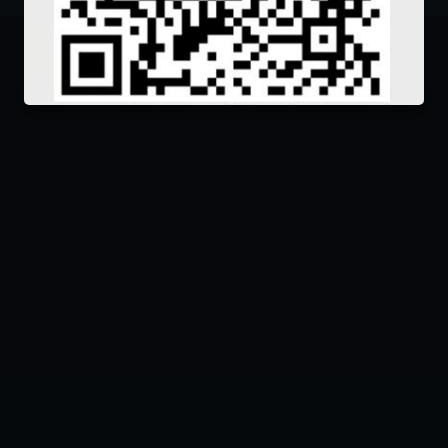
The Gendarme and the
Sinh
La Cage aux folles
Gendarmettes