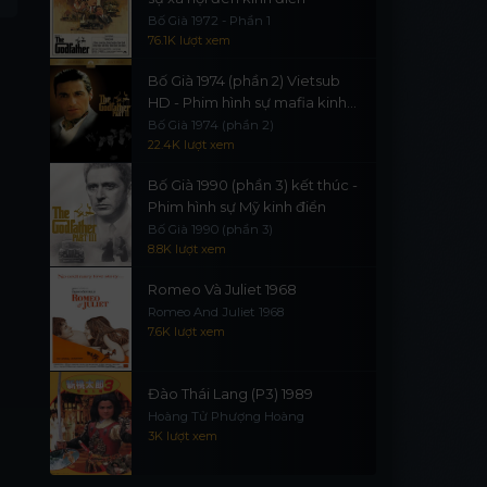
The Bronze Teeth (Season 1)
1)
Family Plot
Bố Già 1972 - Phần 1
76.1K lượt xem
Bố Già 1974 (phần 2) Vietsub
HD - Phim hình sự mafia kinh
điển
Bố Già 1974 (phần 2)
22.4K lượt xem
Bố Già 1990 (phần 3) kết thúc -
Phim hình sự Mỹ kinh điển
Bố Già 1990 (phần 3)
8.8K lượt xem
Romeo Và Juliet 1968
Romeo And Juliet 1968
7.6K lượt xem
Đào Thái Lang (P3) 1989
Hoàng Tử Phượng Hoàng
3K lượt xem