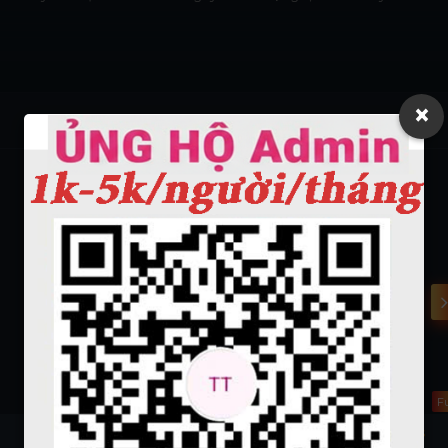
×
HD
HD
Full
Full
Fu
Cảnh Sát Và Những Nữ Tập
La Cage aux Folles