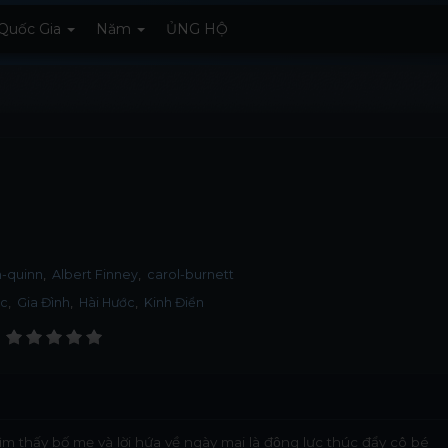
Quốc Gia
Năm
ỦNG HỘ
n-quinn
Albert Finney
carol-burnett
ạc
,
Gia Đình
,
Hài Hước
,
Kinh Điển
 thấy bố mẹ và lời hứa về ngày mai là động lực thúc đẩy cô bé