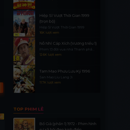
Hiệp Sĩ Vượt Thời Gian 1999
(trọn bộ)
Hiệp Sĩ Vượt Thời Gian 1999
16K lượt xem
Nỗ Nhĩ Cáp Xích (Vương triều 1)
Phim 13 đời vua nhà Thanh phần
Lồng Tiếng - FHD
HD
H
1
12.6K lượt xem
Tam Mao Phưu Lưu Ký 1996
San Mao Liu Lang Ji
11.7K lượt xem
TOP PHIM LẺ
ll
Hoàn Tất (40/40)
Full
Bố Già (phần 1) 1972 - Phim hình
Bản Lĩnh Kỷ Hiểu Lam (Phần
Âm mưu gia đình
sự xã hội đen kinh điển