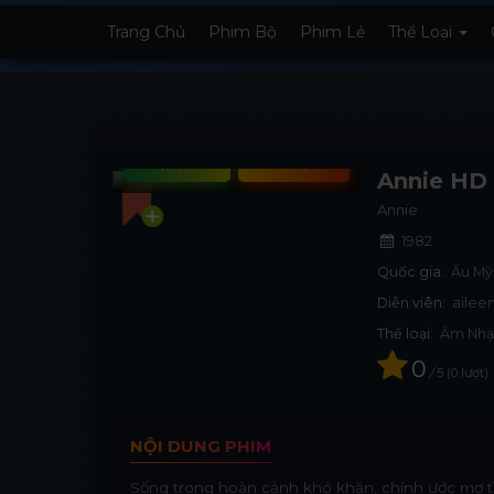
Trang Chủ
Phim Bộ
Phim Lẻ
Thể Loại
Tập phim
Xem phim
Annie HD
Annie
1982
Quốc gia:
Âu Mỹ
Diễn viên:
ailee
Thể loại:
Âm Nh
0
/
5
0
lượt
NỘI DUNG PHIM
Sống trong hoàn cảnh khó khăn, chính ước mơ tìm