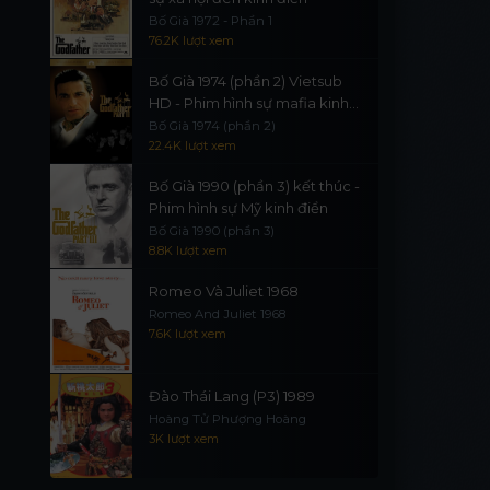
Bố Già 1972 - Phần 1
76.2K lượt xem
Bố Già 1974 (phần 2) Vietsub
HD - Phim hình sự mafia kinh
điển
Bố Già 1974 (phần 2)
22.4K lượt xem
Bố Già 1990 (phần 3) kết thúc -
Phim hình sự Mỹ kinh điển
Bố Già 1990 (phần 3)
8.8K lượt xem
Romeo Và Juliet 1968
Romeo And Juliet 1968
7.6K lượt xem
Đào Thái Lang (P3) 1989
Hoàng Tử Phượng Hoàng
3K lượt xem