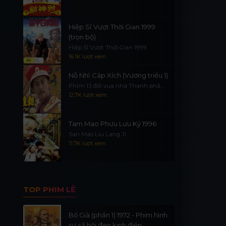
Hiệp Sĩ Vượt Thời Gian 1999
(trọn bộ)
Hiệp Sĩ Vượt Thời Gian 1999
16.1K lượt xem
Nỗ Nhĩ Cáp Xích (Vương triều 1)
Phim 13 đời vua nhà Thanh phần
1
12.7K lượt xem
Tam Mao Phưu Lưu Ký 1996
San Mao Liu Lang Ji
11.7K lượt xem
TOP PHIM LẺ
Bố Già (phần 1) 1972 - Phim hình
sự xã hội đen kinh điển