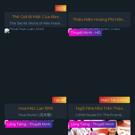
25/25
Thế Giới Bí Mật Của Alex
Thiếu Niên Hoàng Phi Hồng
Mack - Phần 3
The Secret World of Alex Mack
1981
Season 3
Thuyết Minh - HD
Tập 48
Hoàn Tất (24/24)
Hoa Mộc Lan 1999
Ngôi Nhà Nhỏ Trên Thảo
Nguyên (Phần 1)
Hua Mulan (花木蘭)
Little House On The Prairie
(Season 1)
Lồng Tiếng - Thuyết Minh
Lồng Tiếng - Thuyết Minh