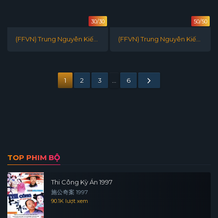
30/30
50/50
(FFVN) Trung Nguyên Kiếm
(FFVN) Trung Nguyên Kiếm
Khách 1997 P2
Khách 1995 P1
1
2
3
…
6
TOP PHIM BỘ
Thi Công Kỳ Án 1997
施公奇案 1997
90.1K lượt xem