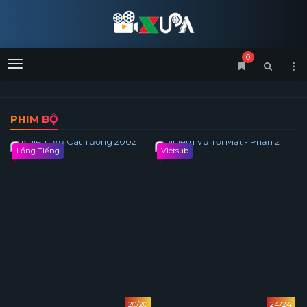
0
Menu
PHIM BỘ
Lồng Tiếng
Vietsub
20/20
24/24