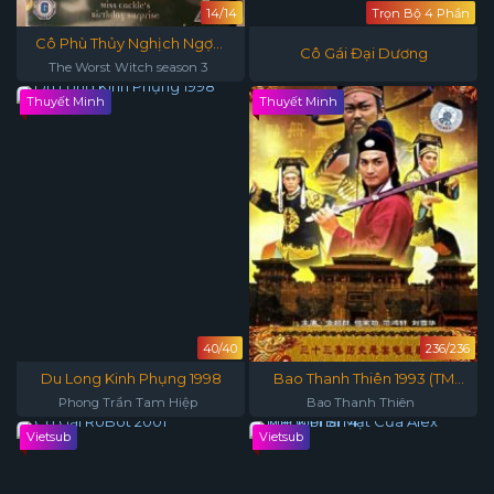
14/14
Trọn Bộ 4 Phần
Cô Phù Thủy Nghịch Ngợm
Cô Gái Đại Dương
(Phần 3)
The Worst Witch season 3
Thuyết Minh
Thuyết Minh
40/40
236/236
Du Long Kinh Phụng 1998
Bao Thanh Thiên 1993 (TM
Ngọc Thạch)
Phong Trần Tam Hiệp
Bao Thanh Thiên
Vietsub
Vietsub