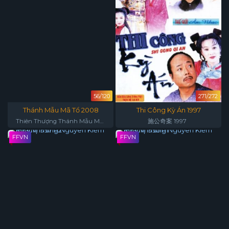
56/120
271/272
Thánh Mẫu Mã Tổ 2008
Thi Công Kỳ Án 1997
Thiên Thượng Thánh Mẫu Ma
施公奇案 1997
Tổ
FFVN
FFVN