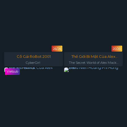
26/26
20/20
Cô Gái RoBot 2001
Thế Giới Bí Mật Của Alex
Mack Phần 4
CyberGirl
The Secret World of Alex Mack
Season 4
Vietsub