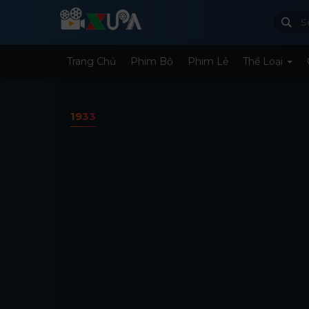
Trang Chủ
Phim Bộ
Phim Lẻ
Thể Loại
1933