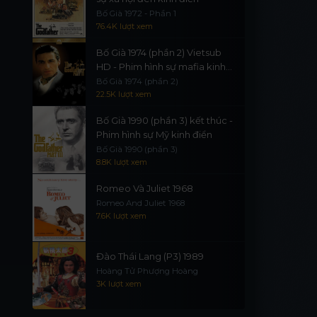
Bố Già 1972 - Phần 1
76.4K lượt xem
Bố Già 1974 (phần 2) Vietsub
HD - Phim hình sự mafia kinh
điển
Bố Già 1974 (phần 2)
22.5K lượt xem
Bố Già 1990 (phần 3) kết thúc -
Phim hình sự Mỹ kinh điển
Bố Già 1990 (phần 3)
8.8K lượt xem
Romeo Và Juliet 1968
Romeo And Juliet 1968
7.6K lượt xem
Đào Thái Lang (P3) 1989
Hoàng Tử Phượng Hoàng
3K lượt xem