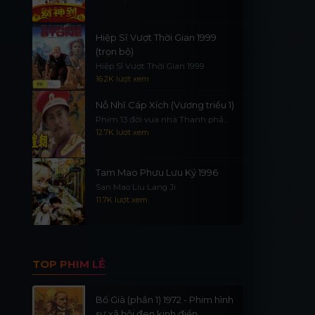
Hiệp Sĩ Vượt Thời Gian 1999
(trọn bộ)
Hiệp Sĩ Vượt Thời Gian 1999
16.2K lượt xem
Nỗ Nhĩ Cáp Xích (Vương triều 1)
Phim 13 đời vua nhà Thanh phần
1
12.7K lượt xem
Tam Mao Phưu Lưu Ký 1996
San Mao Liu Lang Ji
11.7K lượt xem
TOP PHIM LẺ
Bố Già (phần 1) 1972 - Phim hình
sự xã hội đen kinh điển