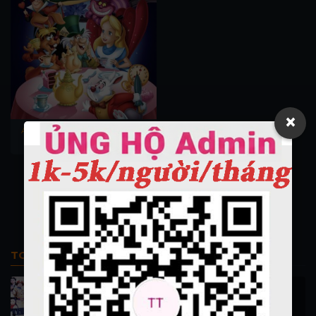
×
Alice Ở Xứ Sở Thần Tiên 1951
(Vietsub Full HD)
Alice Ở Xứ Sở Thần Tiên 1951
TOP PHIM BỘ
Thi Công Kỳ Án 1997
施公奇案 1997