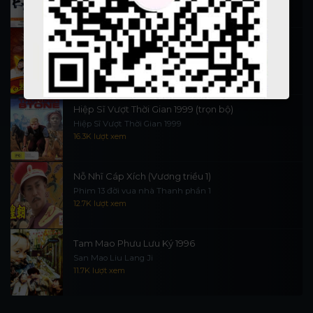
90.1K lượt xem
Thần Tài Đến 1999
Thần Tài Truyền Kỳ 1999
16.6K lượt xem
Hiệp Sĩ Vượt Thời Gian 1999 (trọn bộ)
Hiệp Sĩ Vượt Thời Gian 1999
16.3K lượt xem
Nỗ Nhĩ Cáp Xích (Vương triều 1)
Phim 13 đời vua nhà Thanh phần 1
12.7K lượt xem
Tam Mao Phưu Lưu Ký 1996
San Mao Liu Lang Ji
11.7K lượt xem