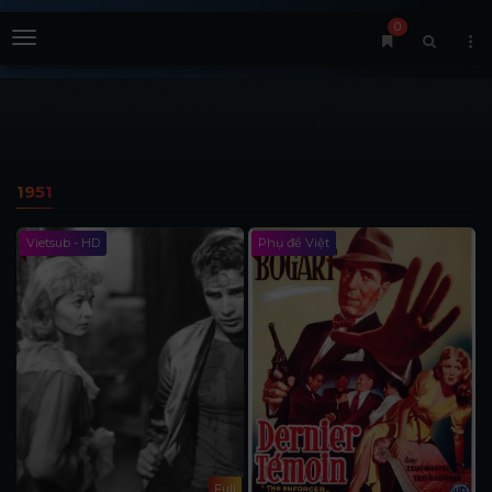
0
Menu
1951
Vietsub - HD
Phụ đề Việt
Full