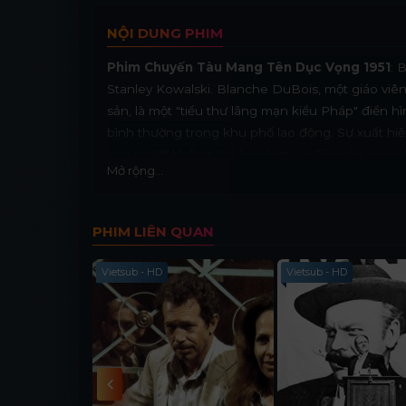
NỘI DUNG PHIM
Phim Chuyến Tàu Mang Tên Dục Vọng 1951
: 
Stanley Kowalski. Blanche DuBois, một giáo viên
sản, là một "tiểu thư lãng mạn kiểu Pháp" điển hì
bình thường trong khu phố lao động. Sự xuất hiệ
con người không thể hòa hợp, và Blanche cũng 
Mở rộng...
PHIM LIÊN QUAN
Vietsub - HD
Vietsub - HD