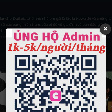
Blanche DuBois tới ở nhờ nhà em gái là Stella Kowalski và chồng là
 từ các bang miền Nam, vừa bị đổ vỡ gia đình và bán đấu giá tài
×
nh. Trước khi Blanche tới, Stanley và Stella sống một cuộc sống
n của Blanche làm đảo lộn cuộc sống của họ. Cô và Stanley là hai
không thích hợp với cuộc sống ở khu phố này.
Vietsub - HD