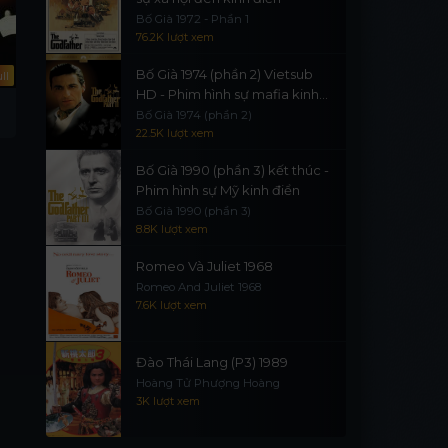
Bố Già 1972 - Phần 1
76.2K lượt xem
Bố Già 1974 (phần 2) Vietsub
ll
Full
HD - Phim hình sự mafia kinh
An Affair to Remember
Elio 2025
điển
Bố Già 1974 (phần 2)
An Affair to Remember
22.5K lượt xem
Bố Già 1990 (phần 3) kết thúc -
Phim hình sự Mỹ kinh điển
Bố Già 1990 (phần 3)
8.8K lượt xem
Romeo Và Juliet 1968
Romeo And Juliet 1968
7.6K lượt xem
Đào Thái Lang (P3) 1989
Hoàng Tử Phượng Hoàng
3K lượt xem