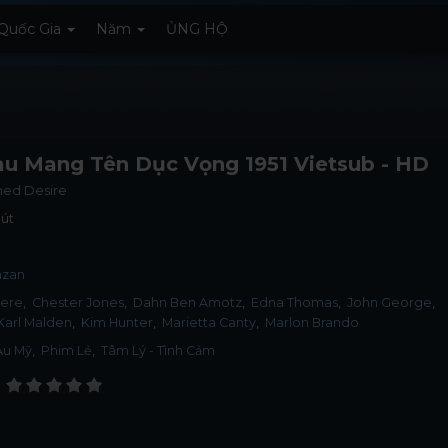
Quốc Gia
Năm
ỦNG HỘ
u Mang Tên Dục Vọng 1951 Vietsub - HD
med Desire
hút
azan
Dere
Chester Jones
Dahn Ben Amotz
Edna Thomas
John George
Karl Malden
Kim Hunter
Marietta Canty
Marlon Brando
Âu Mỹ
,
Phim Lẻ
,
Tâm Lý - Tình Cảm