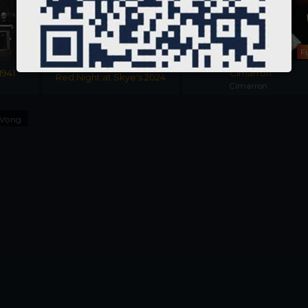
Full
Fu
1941
Cimarron
Red Night at Skye's 2024
Cimarron
 Vọng