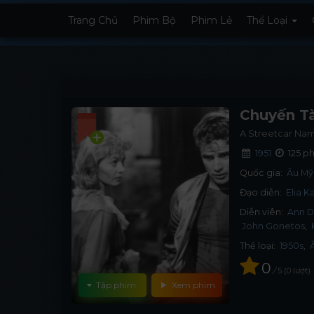
Trang Chủ
Phim Bộ
Phim Lẻ
Thể Loại
Chuyến Tà
A Streetcar Na
1951
125 p
Quốc gia:
Âu Mỹ
Đạo diễn:
Elia K
Diễn viên:
Ann 
John Gonetos
Thể loại:
1950s
,
0
/
5
0
lượt
Tập phim
Xem phim