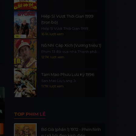
Hiệp Sĩ Vượt Thời Gian 1999
(trọn bộ)
Hiệp Sĩ Vượt Thời Gian 1999
16.1K lượt xem
Nỗ Nhĩ Cáp Xích (Vương triều 1)
Phim 13 đời vua nhà Thanh phần
1
12.7K lượt xem
Tam Mao Phưu Lưu Ký 1996
San Mao Liu Lang Ji
11.7K lượt xem
Vietsub - HD
T
TOP PHIM LẺ
Bố Già (phần 1) 1972 - Phim hình
sự xã hội đen kinh điển