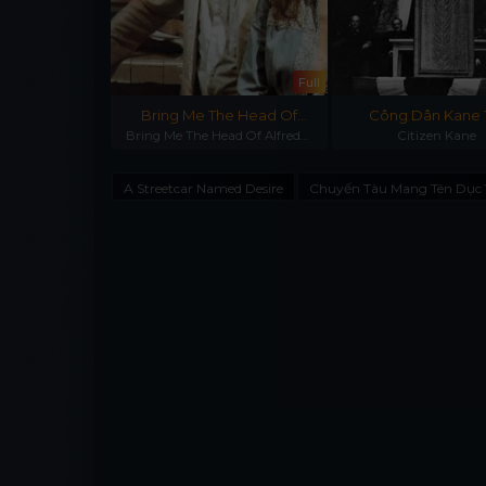
Full
Full
Và Lý Trí
Bring Me The Head Of
Công Dân Kane 
nd Minds
Bring Me The Head Of Alfredo
Alfredo Garcia
Citizen Kane
Garcia
A Streetcar Named Desire
Chuyến Tàu Mang Tên Dục