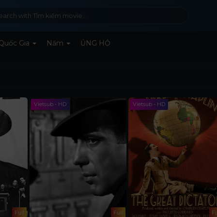
Quốc Gia
Năm
ỦNG HỘ
Vietsub - HD
Vietsub - HD
Full
Full
Fu