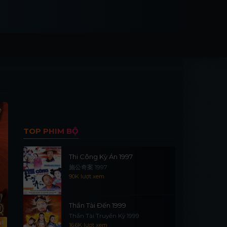
TOP PHIM BỘ
Thi Công Kỳ Án 1997
施公奇案 1997
90K lượt xem
Thần Tài Đến 1999
Thần Tài Truyền Kỳ 1999
ll
16.6K lượt xem