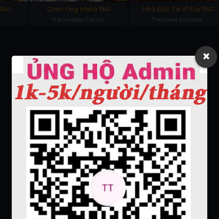
1941
Chim Ưng Malta 1941
Nhà Độc Tài Vĩ Đại 1941
The Maltese Falcon
The Great Dictator
×