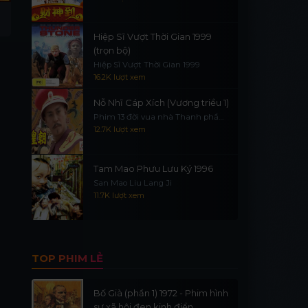
Hiệp Sĩ Vượt Thời Gian 1999
(trọn bộ)
Hiệp Sĩ Vượt Thời Gian 1999
16.2K lượt xem
Nỗ Nhĩ Cáp Xích (Vương triều 1)
Phim 13 đời vua nhà Thanh phần
1
12.7K lượt xem
Tam Mao Phưu Lưu Ký 1996
San Mao Liu Lang Ji
11.7K lượt xem
TOP PHIM LẺ
Bố Già (phần 1) 1972 - Phim hình
sự xã hội đen kinh điển