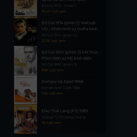
Bố Già 1972 - Phần 1
76.4K lượt xem
Bố Già 1974 (phần 2) Vietsub
HD - Phim hình sự mafia kinh
điển
Bố Già 1974 (phần 2)
22.5K lượt xem
Bố Già 1990 (phần 3) kết thúc -
Phim hình sự Mỹ kinh điển
Bố Già 1990 (phần 3)
8.8K lượt xem
Romeo Và Juliet 1968
Romeo And Juliet 1968
7.6K lượt xem
Đào Thái Lang (P3) 1989
Hoàng Tử Phượng Hoàng
3K lượt xem