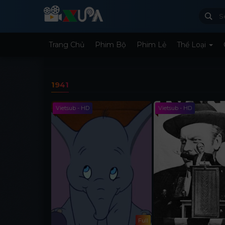
Trang Chủ
Phim Bộ
Phim Lẻ
Thể Loại
1941
Vietsub - HD
Vietsub - HD
Full