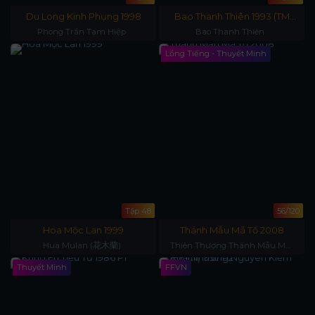
Du Long Kinh Phụng 1998
Bao Thanh Thiên 1993 (TM
Ngọc Thạch)
Phong Trần Tam Hiệp
Bao Thanh Thiên
Lồng Tiếng - Thuyết Minh
Tập 48
56/120
Hoa Mộc Lan 1999
Thánh Mẫu Mã Tổ 2008
Hua Mulan (花木蘭)
Thiên Thượng Thánh Mẫu Ma
Tổ
Thuyết Minh
FFVN