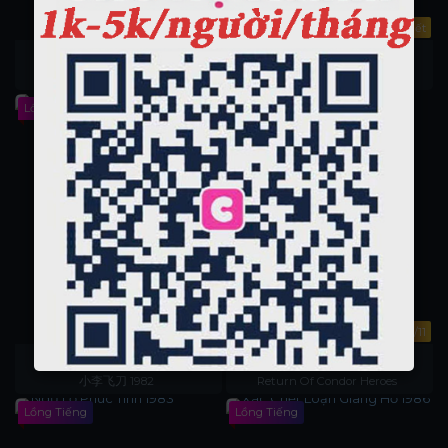
Full HD
Tập 32-Hết
Đào Thái Lang (P1) 1987
Thiếu Lâm Đệ Tử 1986
Cậu Bé Quả Đào
Lồng Tiếng
Lồng Tiếng
6/6
DVD 11/11
Tiểu Lý Phi Đao 1982
Thần Điêu Đại Hiệp 1984
小李飞刀 1982
Return Of Condor Heroes
Lồng Tiếng
Lồng Tiếng