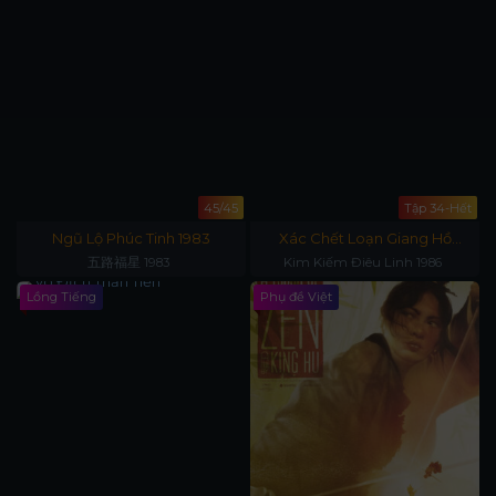
45/45
Tập 34-Hết
Ngũ Lộ Phúc Tinh 1983
Xác Chết Loạn Giang Hồ
1986
五路福星 1983
Kim Kiếm Điêu Linh 1986
Lồng Tiếng
Phụ đề Việt