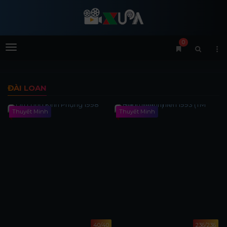
0
Menu
ĐÀI LOAN
Thuyết Minh
Thuyết Minh
40/40
236/236