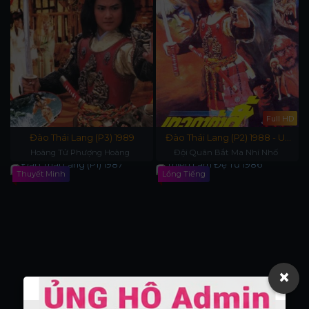
Full HD
Đào Thái Lang (P3) 1989
Đào Thái Lang (P2) 1988 - Uy
Dũng Hạ Sơn
Hoàng Tử Phượng Hoàng
Đội Quân Bắt Ma Nhí Nhố
Thuyết Minh
Lồng Tiếng
×