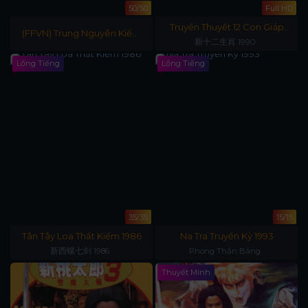
50/50
Full HD
Truyền Thuyết 12 Con Giáp
(FFVN) Trung Nguyên Kiếm
1990
新十二生肖 1990
Khách 1995 P1
Lồng Tiếng
Lồng Tiếng
35/35
15/15
Tân Tây Loa Thất Kiếm 1986
Na Tra Truyền Kỳ 1993
新西螺七剑 1986
Phong Thần Bảng
Thuyết Minh