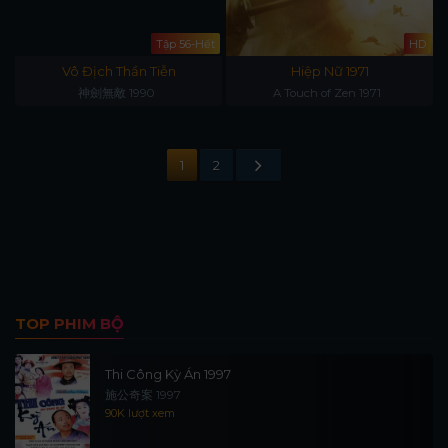
Tập 56-Hết
HD
Vô Địch Thần Tiễn
Hiệp Nữ 1971
神劍無敵 1990
A Touch of Zen 1971
1
2
TOP PHIM BỘ
Thi Công Kỳ Án 1997
施公奇案 1997
90K lượt xem