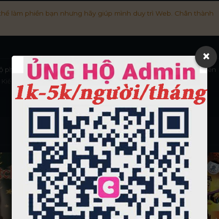
thể làm phiền bạn nhưng hãy giúp mình duy trì Web. Chân thành
×
phim chưởng kiếm hiệp kỳ tình hài hước của CTS Đài Loan. Diễn
Kiến,... Xem phim trọn bộ lồng tiếng tại
xemphimxua.to
p
Lồng Tiếng - Thuyết Minh
Thuyết Minh