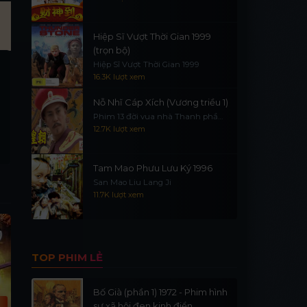
Hiệp Sĩ Vượt Thời Gian 1999
(trọn bộ)
Hiệp Sĩ Vượt Thời Gian 1999
16.3K lượt xem
Nỗ Nhĩ Cáp Xích (Vương triều 1)
Phim 13 đời vua nhà Thanh phần
1
12.7K lượt xem
Tam Mao Phưu Lưu Ký 1996
San Mao Liu Lang Ji
11.7K lượt xem
Lồng Tiếng
Lồng Tiếng
L
TOP PHIM LẺ
Bố Già (phần 1) 1972 - Phim hình
sự xã hội đen kinh điển