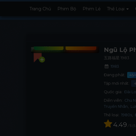
Trang Chủ
Phim Bộ
Phim Lẻ
Thể Loại
Tập phim
Xem phim
Ngũ Lộ Ph
五路福星 1983
1983
Đang phát:
45/
Tập mới nhất:
Quốc gia:
Đài L
Diễn viên:
Chu 
Truyền Nhân
Lư
Thể loại:
1980s
,
4.49
/
5
5