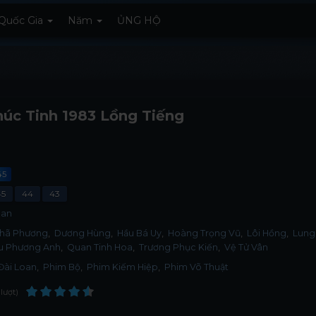
Quốc Gia
Năm
ỦNG HỘ
úc Tinh 1983 Lồng Tiếng
45
45
44
43
oan
Nhã Phương
Dương Hùng
Hầu Bá Uy
Hoàng Trọng Vũ
Lôi Hồng
Lung
u Phương Anh
Quan Tinh Hoa
Trương Phục Kiến
Vệ Tử Vân
Đài Loan
,
Phim Bộ
,
Phim Kiếm Hiệp
,
Phim Võ Thuật
lượt