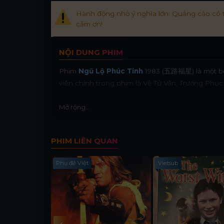
Hành động nhỏ ý nghĩa lớn: Quảng cáo có 
cảm ơn!
NỘI DUNG PHIM
Phim
Ngũ Lộ Phúc Tinh
1983 (五路福星) là một bộ 
viên chính trong phim là Vệ Tử Vân, Trương Phục 
Mở rộng...
PHIM LIÊN QUAN
Phụ đề Việt
Vietsub