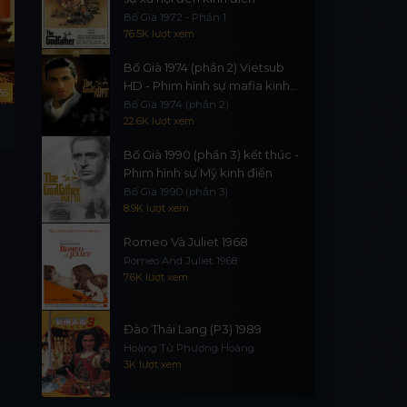
Bố Già 1972 - Phần 1
76.5K lượt xem
Bố Già 1974 (phần 2) Vietsub
HD - Phim hình sự mafia kinh
36
20/20
30/30
điển
Bố Già 1974 (phần 2)
Độc Cô Thần Kiếm 1991
Hậu Tây Du Ký 2000
22.6K lượt xem
Cô Độc Thần Kiếm 1991
Giải Cứu Phật Tổ
Bố Già 1990 (phần 3) kết thúc -
Phim hình sự Mỹ kinh điển
Bố Già 1990 (phần 3)
8.9K lượt xem
Romeo Và Juliet 1968
Romeo And Juliet 1968
7.6K lượt xem
Đào Thái Lang (P3) 1989
Hoàng Tử Phượng Hoàng
3K lượt xem