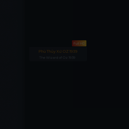
Full HD
Phù Thủy Xứ OZ 1939
The Wizard of Oz 1939