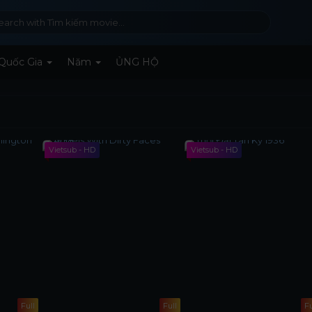
Quốc Gia
Năm
ỦNG HỘ
Vietsub - HD
Vietsub - HD
Full
Full
Fu