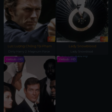
Full
Full
Lực Lượng Chống Tội Phạm
Lady Snowblood
Dirty Harry 2: Magnum Force
Lady Snowblood
Vietsub - HD
Vietsub - HD