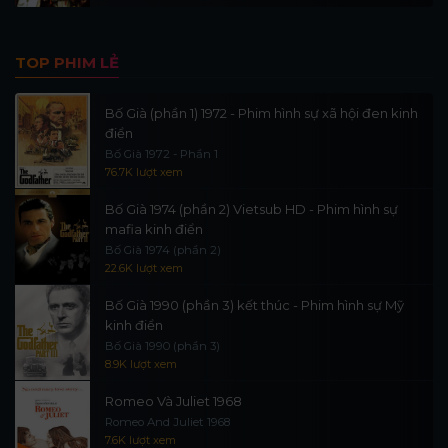
TOP PHIM LẺ
Bố Già (phần 1) 1972 - Phim hình sự xã hội đen kinh
điển
Bố Già 1972 - Phần 1
76.7K lượt xem
Bố Già 1974 (phần 2) Vietsub HD - Phim hình sự
mafia kinh điển
Bố Già 1974 (phần 2)
22.6K lượt xem
Bố Già 1990 (phần 3) kết thúc - Phim hình sự Mỹ
kinh điển
Bố Già 1990 (phần 3)
8.9K lượt xem
Romeo Và Juliet 1968
Romeo And Juliet 1968
7.6K lượt xem