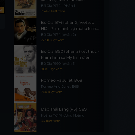
Bố Già 1972 - Phần 1
ll
Full
76.4K lượt xem
e
Tòa Án Chiến Tranh
Bambi 2025: The
Bố Già 1974 (phần 2) Vietsub
Judgment At Nuremberg
Reckoning (dub)
HD - Phim hình sự mafia kinh
điển
Bố Già 1974 (phần 2)
22.5K lượt xem
Bố Già 1990 (phần 3) kết thúc -
Phim hình sự Mỹ kinh điển
Bố Già 1990 (phần 3)
8.8K lượt xem
Romeo Và Juliet 1968
Romeo And Juliet 1968
7.6K lượt xem
Đào Thái Lang (P3) 1989
Hoàng Tử Phượng Hoàng
3K lượt xem