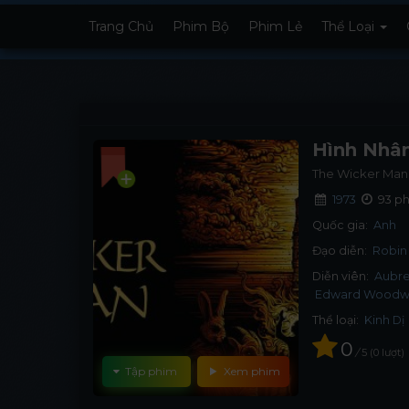
Trang Chủ
Phim Bộ
Phim Lẻ
Thể Loại
Hình Nhân
The Wicker Man
1973
93 ph
Quốc gia:
Anh
Đạo diễn:
Robin
Diễn viên:
Aubre
Edward Woodw
Thể loại:
Kinh Dị
0
/
5
0
lượt
Tập phim
Xem phim