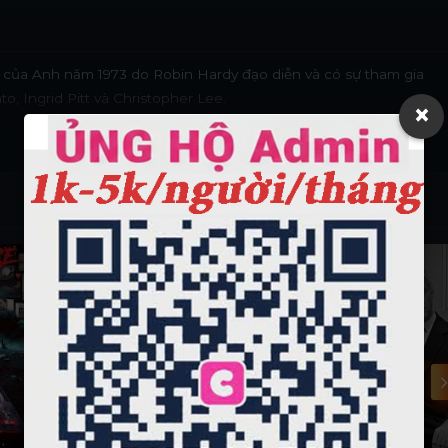
n của Anh năm 1973 do Robin Hardy đạo diễn và có sự tham gia
, Ingrid Pitt và Christopher Lee.
×
Vietsub - HD
Vietsub - HD