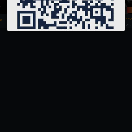
Full
Fu
Cô Nàng Vui Tính
Người Giết Liberty Valanc
25
Funny Girl
The Man Who Shot Liberty
Valance