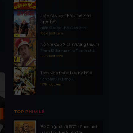
Hiệp Sĩ Vượt Thời Gian 1999
(trọn bộ)
Hiệp Sĩ Vượt Thời Gian 1999
16.2K lượt xem
Nỗ Nhĩ Cáp Xích (Vương triều 1)
Phim 13 đời vua nhà Thanh phần
1
12.7K lượt xem
Tam Mao Phưu Lưu Ký 1996
Vietsub - HD
V
San Mao Liu Lang Ji
11.7K lượt xem
TOP PHIM LẺ
Bố Già (phần 1) 1972 - Phim hình
sự xã hội đen kinh điển