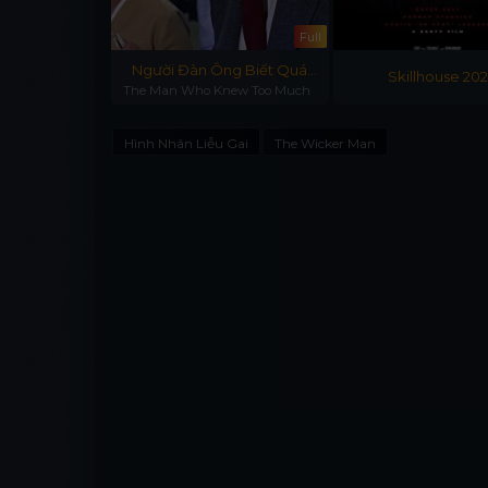
Full
Full
 Django
Người Đàn Ông Biết Quá
Skillhouse 20
ngo
The Man Who Knew Too Much
Nhiều
Hình Nhân Liễu Gai
The Wicker Man