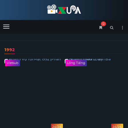
0
Menu
1992
Vietsub
Lồng Tiếng
24/24
24/24