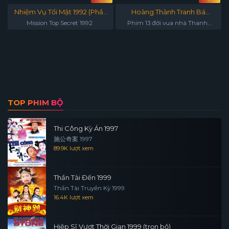
Nhiệm Vụ Tối Mật 1992 (Phần
Hoàng Thành Tranh Bá
1)
(Vương triều 12, 13)
Mission Top Secret 1992
Phim 13 đời vua nhà Thanh
phần 4
TOP PHIM BỘ
Thi Công Kỳ Án 1997
施公奇案 1997
89.9K lượt xem
Thần Tài Đến 1999
Thần Tài Truyền Kỳ 1999
16.4K lượt xem
Hiệp Sĩ Vượt Thời Gian 1999 (trọn bộ)