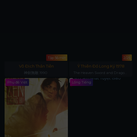
Tập 56-Hết
2/25
Vô Địch Thần Tiễn
Ỷ Thiên Đồ Long Ký 1978
神劍無敵 1990
The Heaven Sword and Dragon
Saber
Phụ đề Việt
Lồng Tiếng