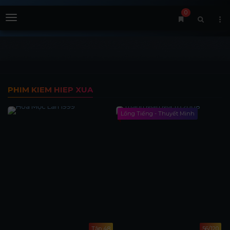
0
Menu
PHIM KIEM HIEP XUA
Lồng Tiếng - Thuyết Minh
Tập 48
56/120