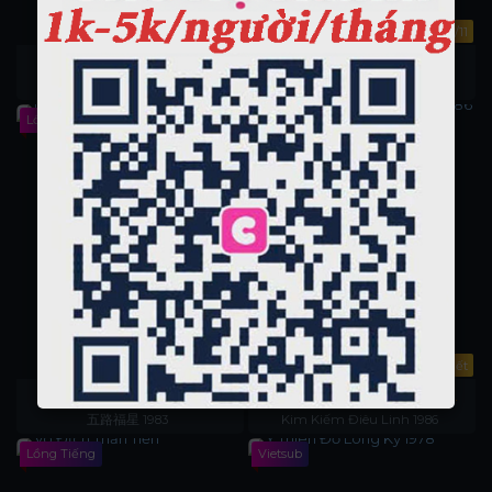
6/6
DVD 11/11
Tiểu Lý Phi Đao 1982
Thần Điêu Đại Hiệp 1984
小李飞刀 1982
Return Of Condor Heroes
Lồng Tiếng
Lồng Tiếng
45/45
Tập 34-Hết
Ngũ Lộ Phúc Tinh 1983
Xác Chết Loạn Giang Hồ
1986
五路福星 1983
Kim Kiếm Điêu Linh 1986
Lồng Tiếng
Vietsub