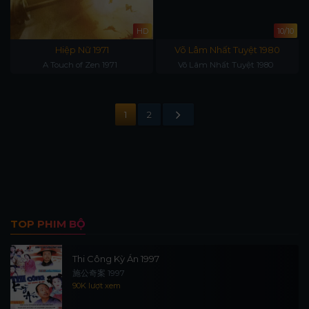
HD
10/10
Hiệp Nữ 1971
Võ Lâm Nhất Tuyệt 1980
A Touch of Zen 1971
Võ Lâm Nhất Tuyệt 1980
1
2
TOP PHIM BỘ
Thi Công Kỳ Án 1997
施公奇案 1997
90K lượt xem