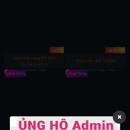
Full HD
Tập 32-Hết
Đào Thái Lang (P1) 1987
Thiếu Lâm Đệ Tử 1986
Cậu Bé Quả Đào
Lồng Tiếng
Lồng Tiếng
×