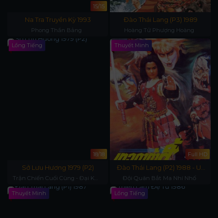
15/15
Na Tra Truyền Kỳ 1993
Đào Thái Lang (P3) 1989
Phong Thần Bảng
Hoàng Tử Phượng Hoàng
Lồng Tiếng
Thuyết Minh
18/18
Full HD
Sở Lưu Hương 1979 (P2)
Đào Thái Lang (P2) 1988 - Uy
Dũng Hạ Sơn
Trận Chiến Cuối Cùng - Đại Kết
Đội Quân Bắt Ma Nhí Nhố
Cục
Thuyết Minh
Lồng Tiếng