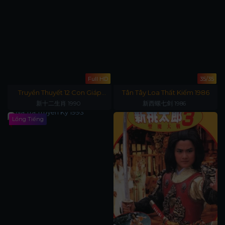
Full HD
35/35
Truyền Thuyết 12 Con Giáp
Tân Tây Loa Thất Kiếm 1986
1990
新十二生肖 1990
新西螺七剑 1986
Lồng Tiếng