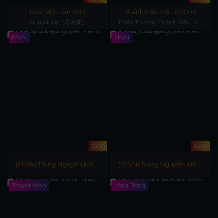
Hoa Mộc Lan 1999
Thánh Mẫu Mã Tổ 2008
Hua Mulan (花木蘭)
Thiên Thượng Thánh Mẫu Ma
Tổ
FFVN
FFVN
30/30
50/50
(FFVN) Trung Nguyên Kiếm
(FFVN) Trung Nguyên Kiếm
Khách 1997 P2
Khách 1995 P1
Thuyết Minh
Lồng Tiếng