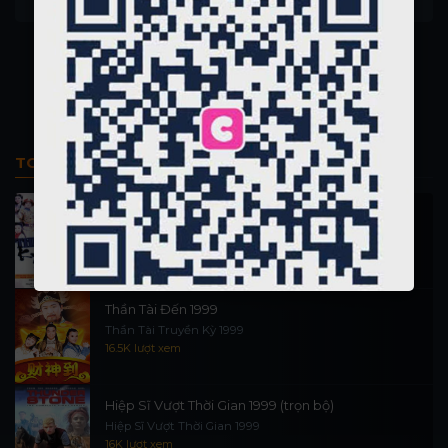
A Charlie Brown Christmas
Brown
The Aristocats
TOP PHIM BỘ
Thi Công Kỳ Án 1997
施公奇案 1997
89.9K lượt xem
Thần Tài Đến 1999
Thần Tài Truyền Kỳ 1999
16.5K lượt xem
Hiệp Sĩ Vượt Thời Gian 1999 (trọn bộ)
Hiệp Sĩ Vượt Thời Gian 1999
16K lượt xem