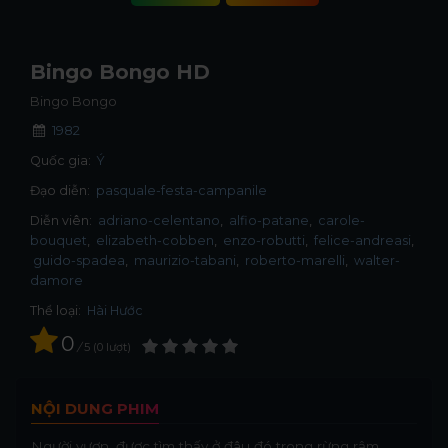
Bingo Bongo HD
Bingo Bongo
1982
Quốc gia:
Ý
Đạo diễn:
pasquale-festa-campanile
Diễn viên:
adriano-celentano
alfio-patane
carole-
bouquet
elizabeth-cobben
enzo-robutti
felice-andreasi
guido-spadea
maurizio-tabani
roberto-marelli
walter-
damore
Thể loại:
Hài Hước
0
/
5
0
lượt
NỘI DUNG PHIM
Người vượn, được tìm thấy ở đâu đó trong rừng rậm