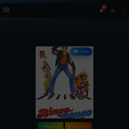
0
Menu
Trailer
Tập phim
Xem phim