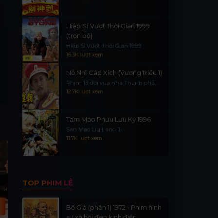
Hiệp Sĩ Vượt Thời Gian 1999
(trọn bộ)
Hiệp Sĩ Vượt Thời Gian 1999
16.3K lượt xem
Nỗ Nhĩ Cáp Xích (Vương triều 1)
Phim 13 đời vua nhà Thanh phần
1
12.7K lượt xem
Tam Mao Phưu Lưu Ký 1996
San Mao Liu Lang Ji
11.7K lượt xem
HD
Vietsub - HD
H
TOP PHIM LẺ
Bố Già (phần 1) 1972 - Phim hình
sự xã hội đen kinh điển