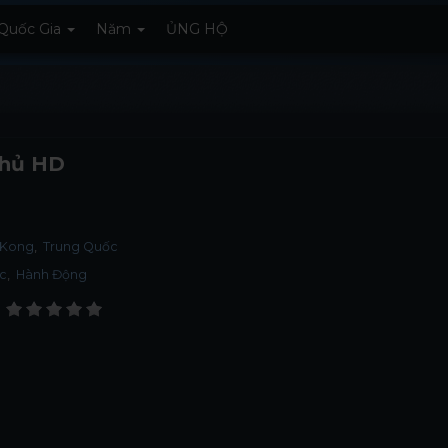
Quốc Gia
Năm
ỦNG HỘ
hủ HD
 Kong
Trung Quốc
ớc
,
Hành Động