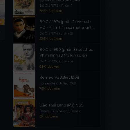
Bố Già 1972 - Phần 1
76.6K lượt xem
Bố Già 1974 (phần 2) Vietsub
ll
Full
Full
HD - Phim hình sự mafia kinh
ư
Rambo: Đổ Máu
Người Lính Hèn Nhát
điển
Bố Già 1974 (phần 2)
First Blood
They Came To Cordura
22.6K lượt xem
Bố Già 1990 (phần 3) kết thúc -
Phim hình sự Mỹ kinh điển
Bố Già 1990 (phần 3)
8.9K lượt xem
Romeo Và Juliet 1968
Romeo And Juliet 1968
7.6K lượt xem
Đào Thái Lang (P3) 1989
Hoàng Tử Phượng Hoàng
3K lượt xem