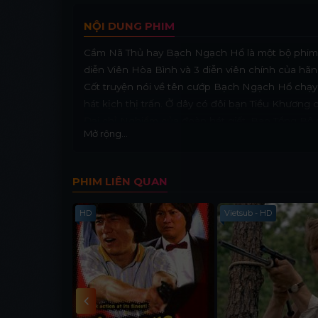
NỘI DUNG PHIM
Cầm Nã Thủ hay Bạch Ngạch Hổ là một bộ phim 
diễn Viên Hòa Bình và 3 diễn viên chính của h
Cốt truyện nói về tên cướp Bạch Ngạch Hổ chạy 
hát kịch thị trấn. Ở dây có đôi bạn Tiều Khươn
Đại chỉ Nghiểm của đoàn hát giết, Bao Tổng Bộ 
Mở rộng...
sinh nhưng Hoàng Phi Hồng nhận ra Tiêu Khươn
Khoan cũng bị tên Bạch Ngạch Hổ giết trong do
PHIM LIÊN QUAN
HD
Vietsub - HD