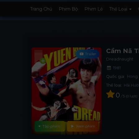
Trang Chủ
Phim Bộ
Phim Lẻ
Thể Loại
Cầm Nã T
Trailer
Dreadnaught
1981
Quốc gia:
Hong
Thể loại:
Hài Hư
0
/
5
0
lượt
Tập phim
Xem phim