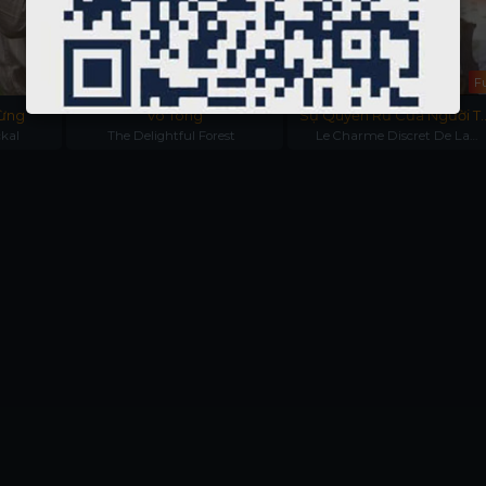
Full
Full
Fu
ừng
Võ Tòng
Sự Quyến Rũ Của Người T
ckal
The Delightful Forest
Le Charme Discret De La
Sản
Bourgeoisie