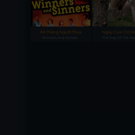
Full
Full
ubmarine
Kẻ Thắng Người Thua
Ngày Của Chó R
ubmarine
Winners And Sinners
The Day Of The Ja