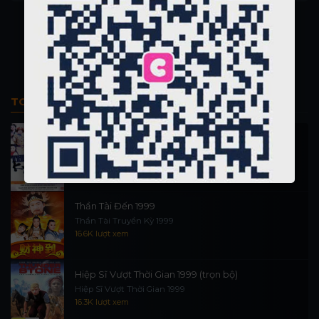
TOP PHIM BỘ
Thi Công Kỳ Án 1997
施公奇案 1997
90.1K lượt xem
Thần Tài Đến 1999
Thần Tài Truyền Kỳ 1999
16.6K lượt xem
Hiệp Sĩ Vượt Thời Gian 1999 (trọn bộ)
Hiệp Sĩ Vượt Thời Gian 1999
16.3K lượt xem