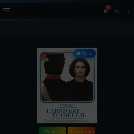
0
Menu
Trailer
Tập phim
Xem phim