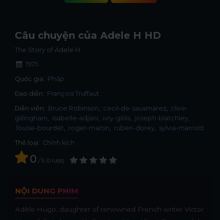
Câu chuyện của Adele H HD
The Story of Adele H.
1975
Quốc gia:
Pháp
Đạo diễn:
François Truffaut
Diễn viên:
Bruce Robinson
cecil-de-sausmarez
clive-
gillingham
isabelle-adjani
ivry-gitlis
joseph-blatchley
louise-bourdet
roger-martin
ruben-dorey
sylvia-marriott
Thể loại:
Chính kịch
0
/
5
0
lượt
NỘI DUNG PHIM
Adèle Hugo, daughter of renowned French writer Victor