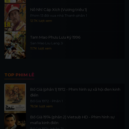
Nỗ Nhĩ Cáp Xích (Vương triều 1)
Phim 13 đời vua nhà Thanh phần 1
12.7K lượt xem
Tam Mao Phưu Lưu Ký 1996
San Mao Liu Lang Ji
11.7K lượt xem
TOP PHIM LẺ
Bố Già (phần 1) 1972 - Phim hình sự xã hội đen kinh
điển
Bố Già 1972 - Phần 1
76.5K lượt xem
Bố Già 1974 (phần 2) Vietsub HD - Phim hình sự
mafia kinh điển
Bố Già 1974 (phần 2)