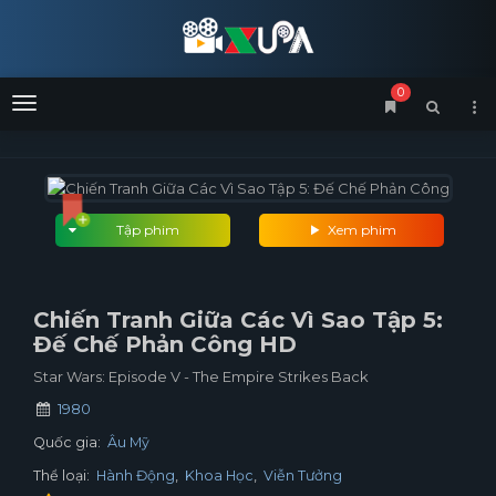
0
Menu
Tập phim
Xem phim
Chiến Tranh Giữa Các Vì Sao Tập 5:
Đế Chế Phản Công HD
Star Wars: Episode V - The Empire Strikes Back
1980
Quốc gia:
Âu Mỹ
Thể loại:
Hành Động
,
Khoa Học
,
Viễn Tưởng