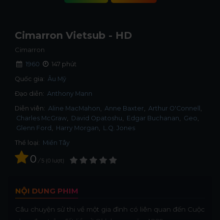
Cimarron Vietsub - HD
Cimarron
1960
147 phút
Quốc gia:
Âu Mỹ
Đạo diễn:
Anthony Mann
Diễn viên:
Aline MacMahon
Anne Baxter
Arthur O'Connell
Charles McGraw
David Opatoshu
Edgar Buchanan
Geo
Glenn Ford
Harry Morgan
L.Q. Jones
Thể loại:
Miền Tây
0
/
5
0
lượt
NỘI DUNG PHIM
Câu chuyện sử thi về một gia đình có liên quan đến Cuộc