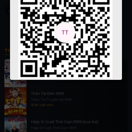
Cimarron
TOP PHIM BỘ
Thi Công Kỳ Án 1997
施公奇案 1997
89.9K lượt xem
Thần Tài Đến 1999
Thần Tài Truyền Kỳ 1999
16.5K lượt xem
Hiệp Sĩ Vượt Thời Gian 1999 (trọn bộ)
Hiệp Sĩ Vượt Thời Gian 1999