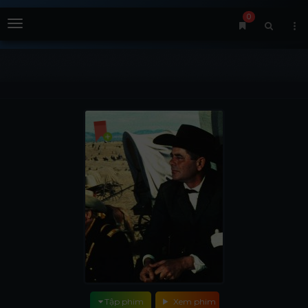
0
Menu
Tập phim
Xem phim