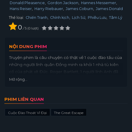
Donald Pleasence
Gordon Jackson
Hannes Messemer
Hans Reiser
Harry Riebauer
James Coburn
James Donald
Thể loại:
Chiến Tranh
,
Chính kịch
,
Lịch Sử
,
Phiêu Lưu
,
Tâm Lý
0
/
5
0
lượt
NỘI DUNG PHIM
Truyện phim là câu chuyện có thật về 1 cuộc đào tẩu của
những người lính quân Đồng minh ra khỏi 1 nhà tù kiên
cố của phát xít Đức. Roger Bartlett, 1 người lính Anh đã
vạch 1 kế hoạch và cùng với nhóm người tạp nham của
Mở rộng...
mình gồm Danny Velinski "The Tunnel King", tên đào
hầm thượng hạng người Ba Lan, Hendley "The
PHIM LIÊN QUAN
Scrounger", tên lính Mỹ có tài ăn cắp vặt, Ramsey "The
SBO", kẻ chuyên giả mạo và Hilts "The Cooler King", 1 tên
Cuộc Đào Thoát Vĩ Đại
The Great Escape
lính Mỹ nổi loạn thực hiện cuộc vượt ngục này. Không
chỉ muốn thoát ra, ho còn muốn tiến hành một kế hoạch
đào thoát vĩ đại với mục đích đưa tất cả 600 tù binh trốn