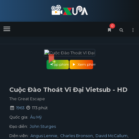
0
Menu
Tập phim
Xem phim
Cuộc Đào Thoát Vĩ Đại Vietsub - HD
The Great Escape
1963
173 phút
Quốc gia:
Âu Mỹ
Đạo diễn:
John Sturges
Diễn viên:
Angus Lennie
Charles Bronson
David McCallum