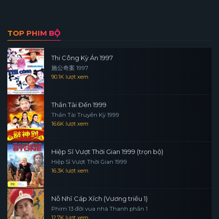
ra ngoài. Một kế hoạch chi tiết đã được vạch ra đòi hỏi sự
“hiệp đồng tác chiến” ăn ý của tất cả các tù binh trong
trại...
TOP PHIM BỘ
Thi Công Kỳ Án 1997
施公奇案 1997
90.1K lượt xem
Thần Tài Đến 1999
Thần Tài Truyền Kỳ 1999
16.6K lượt xem
Hiệp Sĩ Vượt Thời Gian 1999 (trọn bộ)
Hiệp Sĩ Vượt Thời Gian 1999
16.3K lượt xem
Nỗ Nhĩ Cáp Xích (Vương triều 1)
Phim 13 đời vua nhà Thanh phần 1
12.7K lượt xem