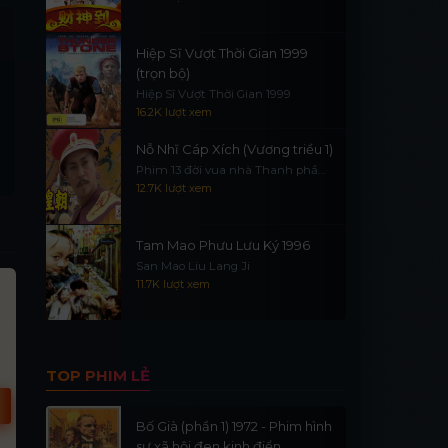
Hiệp Sĩ Vượt Thời Gian 1999
(trọn bộ)
Hiệp Sĩ Vượt Thời Gian 1999
16.2K lượt xem
Nỗ Nhĩ Cáp Xích (Vương triều 1)
Phim 13 đời vua nhà Thanh phần
1
12.7K lượt xem
Tam Mao Phưu Lưu Ký 1996
San Mao Liu Lang Ji
HD
HD
V
11.7K lượt xem
TOP PHIM LẺ
Bố Già (phần 1) 1972 - Phim hình
sự xã hội đen kinh điển