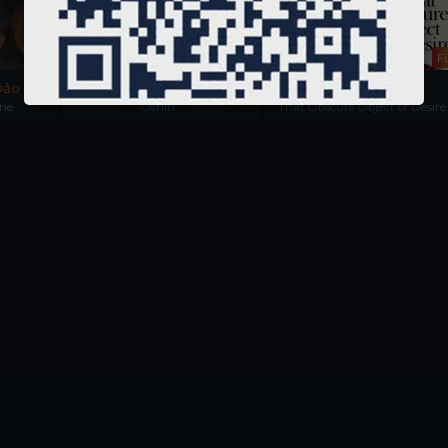
Full
Hoàn Tất(31/31)
Fu
Đảo
Oshin
Dục Vọng Mơ Hồ
ine
Oshin
That Obscure Object of Desire