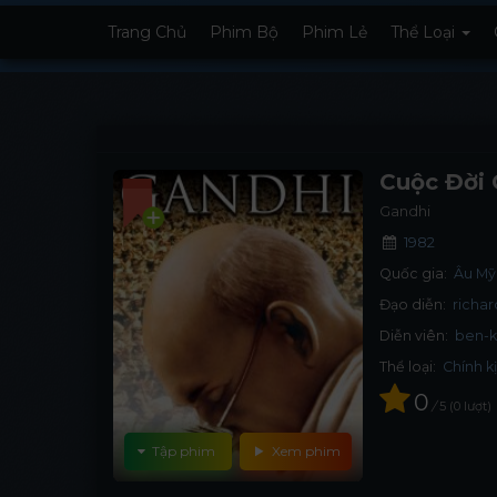
Trang Chủ
Phim Bộ
Phim Lẻ
Thể Loại
Cuộc Đời
Gandhi
1982
Quốc gia:
Âu Mỹ
Đạo diễn:
richa
Diễn viên:
ben-k
Thể loại:
Chính k
0
/
5
0
lượt
Tập phim
Xem phim