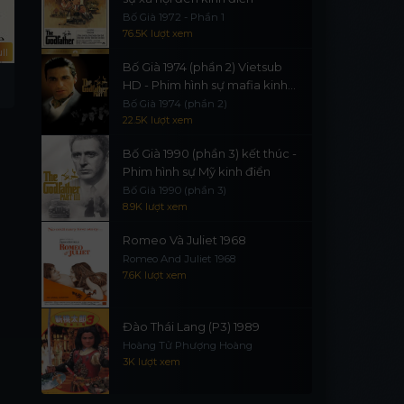
Bố Già 1972 - Phần 1
76.5K lượt xem
ll
Full
Full
Bố Già 1974 (phần 2) Vietsub
Nhân Tình Đẳng Cấp
Tạp Gia Tiểu Tử
HD - Phim hình sự mafia kinh
Maîtresse
Za jia xiao zi
điển
Bố Già 1974 (phần 2)
22.5K lượt xem
Bố Già 1990 (phần 3) kết thúc -
Phim hình sự Mỹ kinh điển
Bố Già 1990 (phần 3)
8.9K lượt xem
Romeo Và Juliet 1968
Romeo And Juliet 1968
7.6K lượt xem
Đào Thái Lang (P3) 1989
Hoàng Tử Phượng Hoàng
3K lượt xem