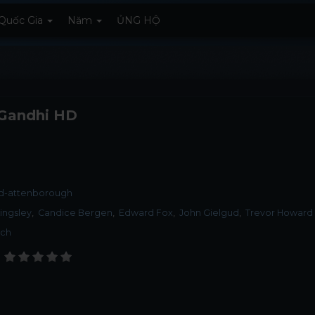
Quốc Gia
Năm
ỦNG HỘ
 Gandhi HD
rd-attenborough
ingsley
Candice Bergen
Edward Fox
John Gielgud
Trevor Howard
ịch