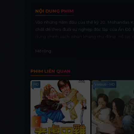
NỘI DUNG PHIM
Vào những năm đầu của thế kỷ 20, Mohandas K. G
chất để theo đuổi sự nghiệp độc lập của Ấn Độ.
dụng chính sách 'phản kháng thụ động', nỗ lực
Mở rộng...
PHIM LIÊN QUAN
HD
Vietsub - HD