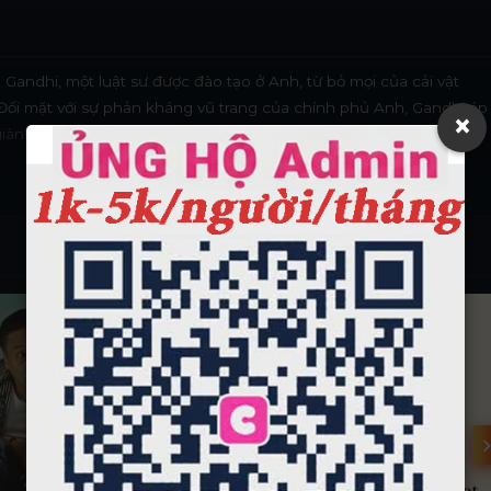
andhi, một luật sư được đào tạo ở Anh, từ bỏ mọi của cải vật
 Đối mặt với sự phản kháng vũ trang của chính phủ Anh, Gandhi áp
×
 giành tự do cho người dân của mình mà không cần đổ máu.
HD
HD