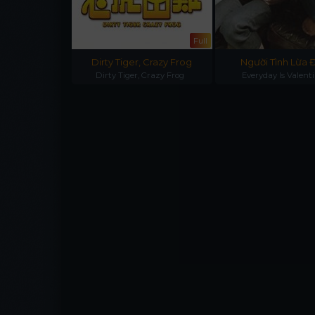
Full
Full
untlet
Dirty Tiger, Crazy Frog
Người Tình Lừa 
untlet
Dirty Tiger, Crazy Frog
Everyday Is Valent