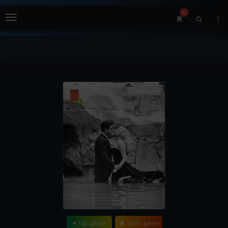
0
Menu
Tập phim
Xem phim