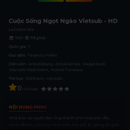
Cuộc Sống Ngọt Ngào Vietsub - HD
La Dolce Vita
1960
176 phút
Quốc gia:
Ý
Đạo diễn:
Federico Fellini
Diễn viên:
Anita Ekberg
Anouk Aimée
Magali Noël
Marcello Mastroianni
Yvonne Furneaux
Thể loại:
Chính kịch
,
Hài Hước
0
/
5
0
lượt
NỘI DUNG PHIM
Nhà báo và người đàn ông thành phố Marcello đấu
tranh để tìm vị trí của mình trên thế giới, bị giằng xé giữa