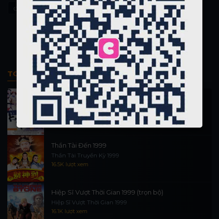
Cuộc Sống Ngọt Ngào
La Dolce Vita
TOP PHIM BỘ
Thi Công Kỳ Án 1997
施公奇案 1997
90K lượt xem
Thần Tài Đến 1999
Thần Tài Truyền Kỳ 1999
16.5K lượt xem
Hiệp Sĩ Vượt Thời Gian 1999 (trọn bộ)
Hiệp Sĩ Vượt Thời Gian 1999
16.1K lượt xem