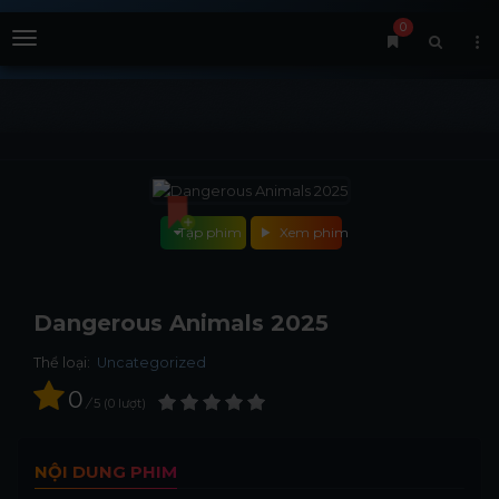
0
Menu
Tập phim
Xem phim
Dangerous Animals 2025
Thể loại:
Uncategorized
0
/
5
0
lượt
NỘI DUNG PHIM