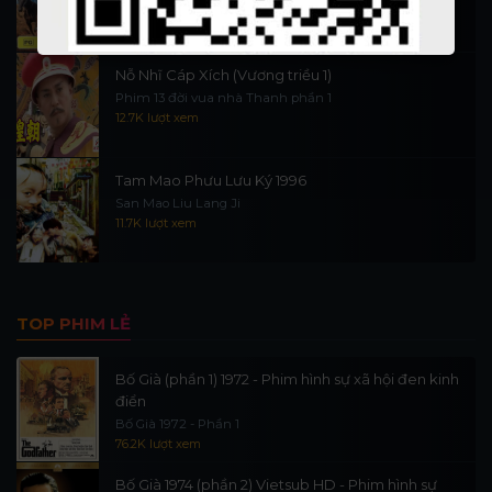
16.1K lượt xem
Nỗ Nhĩ Cáp Xích (Vương triều 1)
Phim 13 đời vua nhà Thanh phần 1
12.7K lượt xem
Tam Mao Phưu Lưu Ký 1996
San Mao Liu Lang Ji
11.7K lượt xem
TOP PHIM LẺ
Bố Già (phần 1) 1972 - Phim hình sự xã hội đen kinh
điển
Bố Già 1972 - Phần 1
76.2K lượt xem
Bố Già 1974 (phần 2) Vietsub HD - Phim hình sự