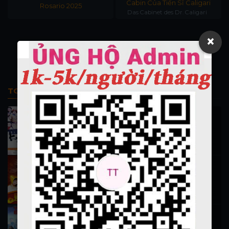
Cabin Của Tiến Sĩ Caligari
Rosario 2025
Das Cabinet des Dr. Caligari
×
TOP PHIM BỘ
Thi Công Kỳ Án 1997
施公奇案 1997
90K lượt xem
Thần Tài Đến 1999
Thần Tài Truyền Kỳ 1999
16.5K lượt xem
Hiệp Sĩ Vượt Thời Gian 1999 (trọn bộ)
Hiệp Sĩ Vượt Thời Gian 1999