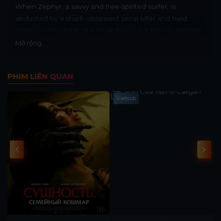
When Zephyr, a savvy and free-spirited surfer, is
abducted by a shark-obsessed serial killer and held
captive on his boat, she must figure out how to escape
before he carries out a ritualistic feeding to the sharks
Mở rộng...
below.
PHIM LIÊN QUAN
Vietsub