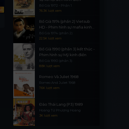
Bố Già 1972 - Phần 1
ll
Full
Full
76.3K lượt xem
Chuyện Tình Manhattan
Chuyện Tình Nàng Lolita
Bố Già 1974 (phần 2) Vietsub
Manhattan
Lolita
HD - Phim hình sự mafia kinh
điển
Bố Già 1974 (phần 2)
22.5K lượt xem
Bố Già 1990 (phần 3) kết thúc -
Phim hình sự Mỹ kinh điển
Bố Già 1990 (phần 3)
8.8K lượt xem
Romeo Và Juliet 1968
Romeo And Juliet 1968
7.6K lượt xem
Đào Thái Lang (P3) 1989
Hoàng Tử Phượng Hoàng
3K lượt xem