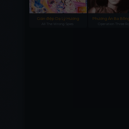
Full
Full
 Forgotten
Gián điệp Dạ Lý Hương
Phương Án Ba Bôn
 Forgotten
stors
All The Wrong Spies
Operation Three Ro
tors