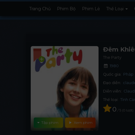
Trang Chủ
Phim Bộ
Phim Lẻ
Thể Loại
Đêm Khiê
The Party
1980
Quốc gia:
Pháp
Đạo diễn:
claud
Diễn viên:
Claud
Thể loại:
Tình C
0
/
5
0
lượt
Tập phim
Xem phim