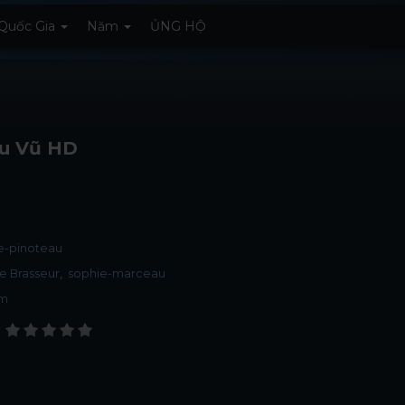
Quốc Gia
Năm
ỦNG HỘ
u Vũ HD
e-pinoteau
e Brasseur
sophie-marceau
ảm