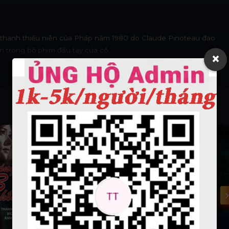
 thanh thiếu niên của Pháp năm 1980 do Claude Pinoteau đạo
n trong bộ phim đầu tay của cô.
×
HD
Vietsub - HD