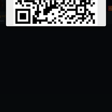
Full
Full
Fu
g Hồng
Ngược Dòng Thời Gian
Buồn Ơi, Chào Mi
ses
Somewhere in Time
Bonjour Tristesse