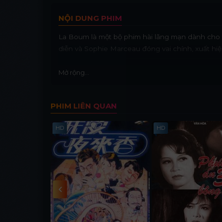
NỘI DUNG PHIM
La Boum là một bộ phim hài lãng mạn dành cho
diễn và Sophie Marceau đóng vai chính, xuất hiệ
Mở rộng...
PHIM LIÊN QUAN
HD
HD