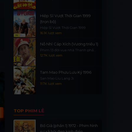
Hiệp Sĩ Vượt Thời Gian 1999
(trọn bộ)
Hiệp Sĩ Vượt Thời Gian 1999
16.1K lượt xem
Nỗ Nhĩ Cáp Xích (Vương triều 1)
Phim 13 đời vua nhà Thanh phần
1
12.7K lượt xem
Tam Mao Phưu Lưu Ký 1996
HD
Vietsub - HD
V
San Mao Liu Lang Ji
11.7K lượt xem
TOP PHIM LẺ
Bố Già (phần 1) 1972 - Phim hình
sự xã hội đen kinh điển