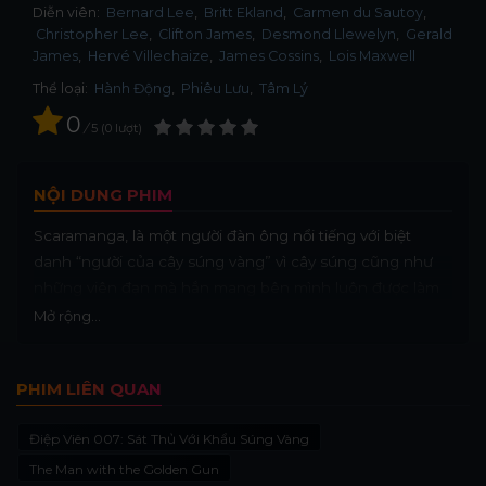
Diễn viên:
Bernard Lee
Britt Ekland
Carmen du Sautoy
Christopher Lee
Clifton James
Desmond Llewelyn
Gerald
James
Hervé Villechaize
James Cossins
Lois Maxwell
Thể loại:
Hành Động
,
Phiêu Lưu
,
Tâm Lý
0
/
5
0
lượt
NỘI DUNG PHIM
Scaramanga, là một người đàn ông nổi tiếng với biệt
danh “người của cây súng vàng” vì cây súng cũng như
những viên đạn mà hắn mang bên mình luôn được làm
bằng vàng. Cho đến một ngày, Bond nhận được lời nhắn
Mở rộng...
rằng anh sẽ là mục tiêu tiếp theo của kẻ săn thịt người
này. Đây chính là lúc Bond nhận thấy mình cần phải lên
PHIM LIÊN QUAN
đường gấp rút để tìm cho ra Scaramanga...
Điệp Viên 007: Sát Thủ Với Khẩu Súng Vàng
The Man with the Golden Gun