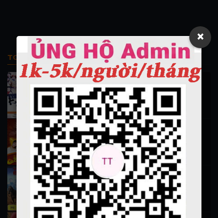
×
TOP PHIM BỘ
Thi Công Kỳ Án 1997
施公奇案 1997
90K lượt xem
Thần Tài Đến 1999
Thần Tài Truyền Kỳ 1999
16.5K lượt xem
Hiệp Sĩ Vượt Thời Gian 1999 (trọn bộ)
Hiệp Sĩ Vượt Thời Gian 1999
16.1K lượt xem