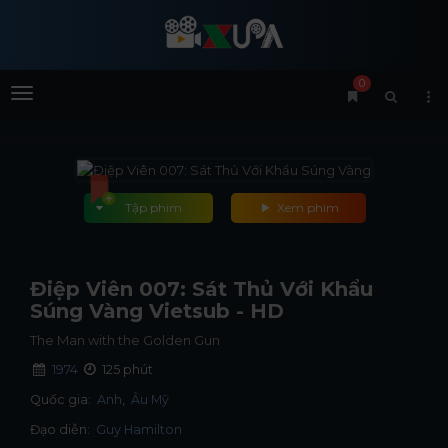
0
Menu
Tập phim
Xem phim
Điệp Viên 007: Sát Thủ Với Khẩu
Súng Vàng Vietsub - HD
The Man with the Golden Gun
1974
125 phút
Quốc gia:
Anh
Âu Mỹ
Đạo diễn:
Guy Hamilton