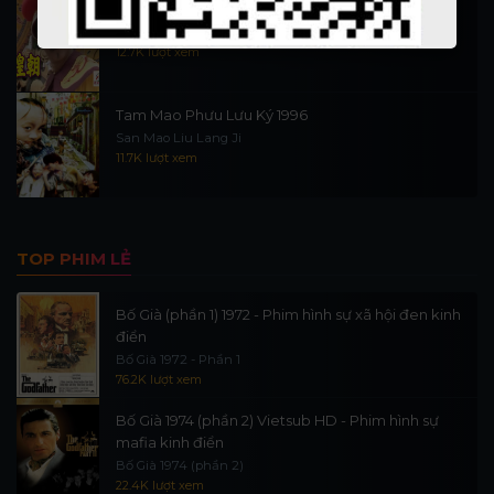
Nỗ Nhĩ Cáp Xích (Vương triều 1)
Phim 13 đời vua nhà Thanh phần 1
12.7K lượt xem
Tam Mao Phưu Lưu Ký 1996
San Mao Liu Lang Ji
11.7K lượt xem
TOP PHIM LẺ
Bố Già (phần 1) 1972 - Phim hình sự xã hội đen kinh
điển
Bố Già 1972 - Phần 1
76.2K lượt xem
Bố Già 1974 (phần 2) Vietsub HD - Phim hình sự
mafia kinh điển
Bố Già 1974 (phần 2)
22.4K lượt xem