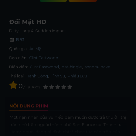
Đối Mặt HD
Dirty Harry 4: Sudden Impact
1983
Quốc gia:
Âu Mỹ
Đạo diễn:
Clint Eastwood
Diễn viên:
Clint Eastwood
pat-hingle
sondra-locke
Thể loại:
Hành Động
,
Hình Sự
,
Phiêu Lưu
0
/
5
0
lượt
NỘI DUNG PHIM
Một nạn nhân của vụ hiếp dâm muốn được trả thù ở 1 thị
trấn nhỏ bên ngoài thành phố San Francisco. Thanh tra
Harry, người đang bị đình chỉ vì chọc tức cấp trên của