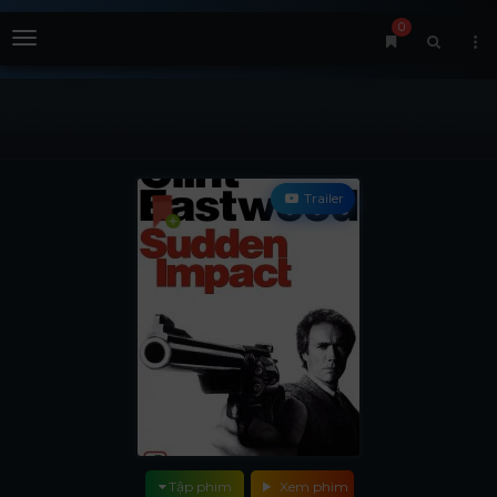
0
Menu
Trailer
Tập phim
Xem phim