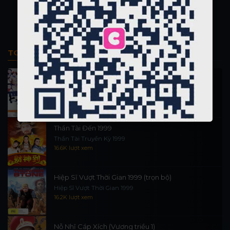
TOP PHIM BỘ
Thi Công Kỳ Án 1997
施公奇案 1997
90K lượt xem
Thần Tài Đến 1999
Thần Tài Truyền Kỳ 1999
16.6K lượt xem
Hiệp Sĩ Vượt Thời Gian 1999 (trọn bộ)
Hiệp Sĩ Vượt Thời Gian 1999
16.2K lượt xem
Nỗ Nhĩ Cáp Xích (Vương triều 1)