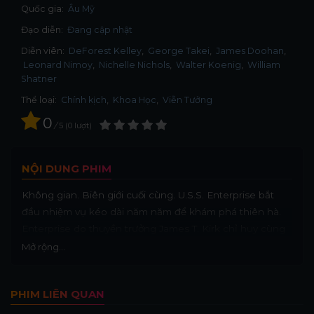
Quốc gia:
Âu Mỹ
Đạo diễn:
Đang cập nhật
Diễn viên:
DeForest Kelley
George Takei
James Doohan
Leonard Nimoy
Nichelle Nichols
Walter Koenig
William
Shatner
Thể loại:
Chính kịch
,
Khoa Học
,
Viễn Tưởng
0
/
5
0
lượt
NỘI DUNG PHIM
Không gian. Biên giới cuối cùng. U.S.S. Enterprise bắt
đầu nhiệm vụ kéo dài năm năm để khám phá thiên hà.
Enterprise do thuyền trưởng James T. Kirk chỉ huy cùng
với sĩ quan thứ nhất Mr. Spock, đến từ hành tinh Vulcan.
Mở rộng...
Với một phi hành đoàn quyết tâm, Enterprise chạm trán
với người Klingon, người Romulan, nghịch lý thời gian,
PHIM LIÊN QUAN
tribble và siêu nhân di truyền do Khan Noonian Singh
chỉ huy. Nhiệm vụ của họ là khám phá những thế giới