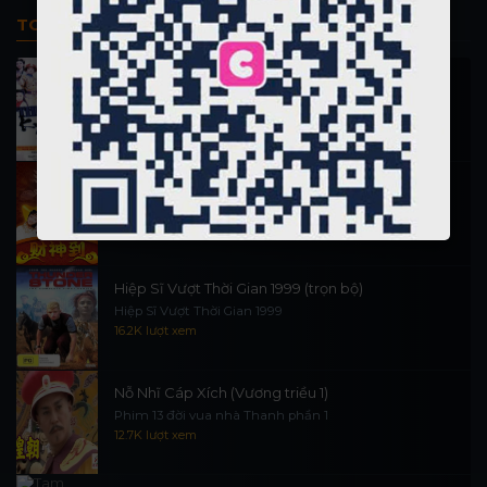
TOP PHIM BỘ
Thi Công Kỳ Án 1997
施公奇案 1997
90.1K lượt xem
Thần Tài Đến 1999
Thần Tài Truyền Kỳ 1999
16.6K lượt xem
Hiệp Sĩ Vượt Thời Gian 1999 (trọn bộ)
Hiệp Sĩ Vượt Thời Gian 1999
16.2K lượt xem
Nỗ Nhĩ Cáp Xích (Vương triều 1)
Phim 13 đời vua nhà Thanh phần 1
12.7K lượt xem