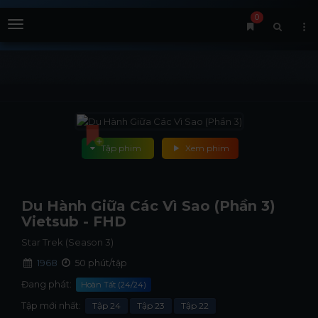
0
Menu
Tập phim
Xem phim
Du Hành Giữa Các Vì Sao (Phần 3)
Vietsub - FHD
Star Trek (Season 3)
1968
50 phút/tập
Đang phát:
Hoàn Tất (24/24)
Tập mới nhất:
Tập 24
Tập 23
Tập 22