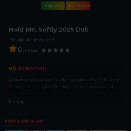
Tập phim
Xem phim
Hold Me, Softly 2025 Dub
Thể loại:
Uncategorized
0
/
5
0
lượt
NỘI DUNG PHIM
A newcomer takes up residence across the street from
Snow's. He's relegated to distant daydream material
until an encounter reels him into her unusual world. His
calming presence shatters the monotony of her isolated
Mở rộng...
and haunted existence.
PHIM LIÊN QUAN