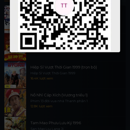
Thi Công Kỳ Án 1997
施公奇案 1997
90.1K lượt xem
Thần Tài Đến 1999
Thần Tài Truyền Kỳ 1999
16.6K lượt xem
Hiệp Sĩ Vượt Thời Gian 1999 (trọn bộ)
Hiệp Sĩ Vượt Thời Gian 1999
16.4K lượt xem
Nỗ Nhĩ Cáp Xích (Vương triều 1)
Phim 13 đời vua nhà Thanh phần 1
12.8K lượt xem
Tam Mao Phưu Lưu Ký 1996
San Mao Liu Lang Ji