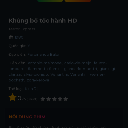
Khủng bố tốc hành HD
Terror Express
1980
Quốc gia:
Ý
Đạo diễn:
Ferdinando Baldi
Diễn viên:
antonio-maimone
carlo-de-mejo
fausto-
lombardi
fiammetta-flamini
giancarlo-maestri
gianluigi-
chirizzi
silvia-dionisio
Venantino Venantini
werner-
pochath
zora-kerova
Thể loại:
Kinh Dị
0
/
5
0
lượt
NỘI DUNG PHIM
Ba tên côn đồ chiếm đoạt một vài toa tàu trên một