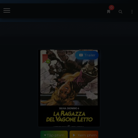
0
Menu
Trailer
Tập phim
Xem phim