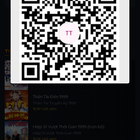
Human Lanterns
For Your Eyes Only
TOP PHIM BỘ
Thi Công Kỳ Án 1997
施公奇案 1997
90K lượt xem
Thần Tài Đến 1999
Thần Tài Truyền Kỳ 1999
16.5K lượt xem
Hiệp Sĩ Vượt Thời Gian 1999 (trọn bộ)
Hiệp Sĩ Vượt Thời Gian 1999
16.2K lượt xem