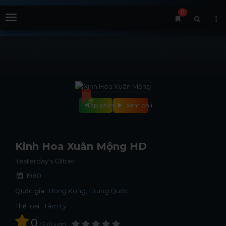
0
Menu
Tập phim
Xem phim
Kinh Hoa Xuân Mộng HD
Yesterday's Glitter
1980
Quốc gia:
Hong Kong
Trung Quốc
Thể loại:
Tâm Lý
0
/
5
0
lượt