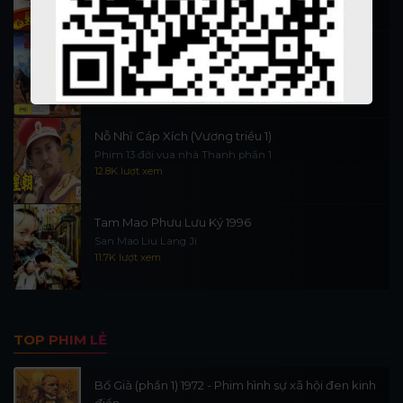
Hiệp Sĩ Vượt Thời Gian 1999 (trọn bộ)
Hiệp Sĩ Vượt Thời Gian 1999
16.3K lượt xem
Nỗ Nhĩ Cáp Xích (Vương triều 1)
Phim 13 đời vua nhà Thanh phần 1
12.8K lượt xem
Tam Mao Phưu Lưu Ký 1996
San Mao Liu Lang Ji
11.7K lượt xem
TOP PHIM LẺ
Bố Già (phần 1) 1972 - Phim hình sự xã hội đen kinh