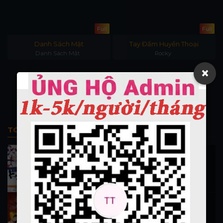
l
Full
Full
Danh Sách Mật
Tay Đấm Huyền Thoại
Danh Sách Mật
Rocky
×
TOP PHIM BỘ
Thi Công Kỳ Án 1997
施公奇案 1997
90.1K lượt xem
Thần Tài Đến 1999
Thần Tài Truyền Kỳ 1999
16.6K lượt xem