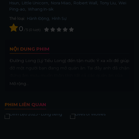
Hsun
Little Unicorn
Nora Miao
Robert Wall
Tony Liu
Wei
Ping-ao
Whang In-sik
Thể loại:
Hành Động
,
Hình Sự
0
/
5
0
lượt
NỘI DUNG PHIM
Đường Long (Lý Tiểu Long) đến tận nước Ý xa xôi để giúp
đỡ một người bạn đang mở quán ăn. Tại đây anh đã chặn
đứng âm mưu muốn thôn tính tất cả các quán ăn của
một ông trùm. Cảnh quyết đấu cuối cùng giữa 2 cao thủ
Mở rộng...
Lý Tiểu Long với Chuck Norris – 7 lần vô địch Karate thế
giới, lần đầu tiên đóng phim – tại đấu trường La Mã cổ
PHIM LIÊN QUAN
đại Colosseum gây ấn tượng nhất đối với người xem.
Khán giả chưa bao giờ được xem một cặp đấu võ thuật
đỉnh cao như vậy trước đây.