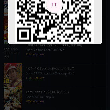
施公奇案 1997
90K lượt xem
Thần Tài Đến 1999
Thần Tài Truyền Kỳ 1999
16.5K lượt xem
Hiệp Sĩ Vượt Thời Gian 1999 (trọn bộ)
Hiệp Sĩ Vượt Thời Gian 1999
16.1K lượt xem
Nỗ Nhĩ Cáp Xích (Vương triều 1)
Phim 13 đời vua nhà Thanh phần 1
12.7K lượt xem
Tam Mao Phưu Lưu Ký 1996
San Mao Liu Lang Ji
11.7K lượt xem