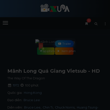
0
Menu
Trailer
Tập phim
Xem phim
Mãnh Long Quá Giang Vietsub - HD
The Way Of The Dragon
1972
100 phút
Quốc gia:
Hong Kong
Đạo diễn:
Bruce Lee
Diễn viên:
Bruce Lee
Chin Ti
Chuck Norris
Huang Tsung-