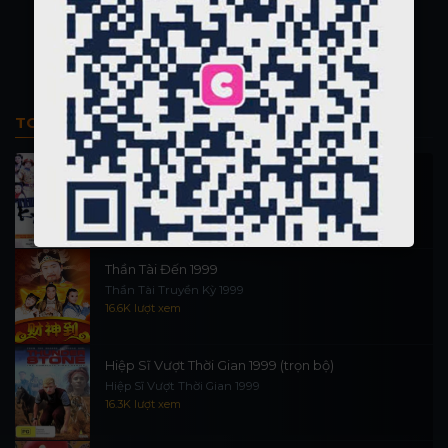
TOP PHIM BỘ
Thi Công Kỳ Án 1997
施公奇案 1997
90.1K lượt xem
Thần Tài Đến 1999
Thần Tài Truyền Kỳ 1999
16.6K lượt xem
Hiệp Sĩ Vượt Thời Gian 1999 (trọn bộ)
Hiệp Sĩ Vượt Thời Gian 1999
16.3K lượt xem