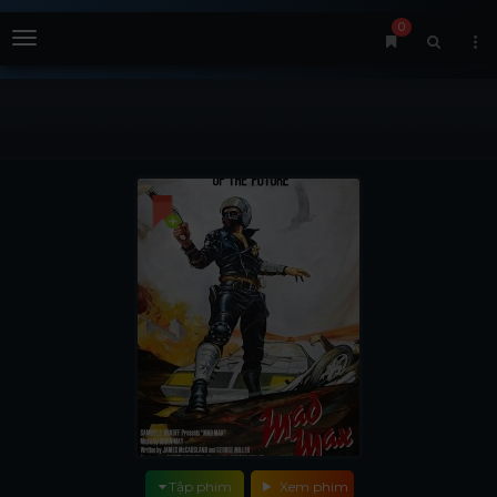
0
Menu
Tập phim
Xem phim