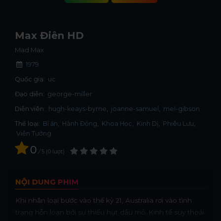
Max Điên HD
Mad Max
1979
Quốc gia:
uc
Đạo diễn:
george-miller
Diễn viên:
hugh-keays-byrne
joanne-samuel
mel-gibson
Thể loại:
Bí ẩn
,
Hành Động
,
Khoa Học
,
Kinh Dị
,
Phiêu Lưu
,
Viễn Tưởng
0
/
5
0
lượt
NỘI DUNG PHIM
Khi nhân loại bước vào thế kỷ 21, Australia rơi vào tình
trạng hỗn loạn bởi sự thiếu hụt dầu mỏ. Kinh tế suy thoái