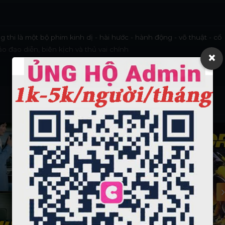
hi là một bộ phim kinh dị - hài hước - hành động - võ thuật - cổ
đạo diễn, biên kịch và thủ vai chính
×
Vietsub - FHD
HD