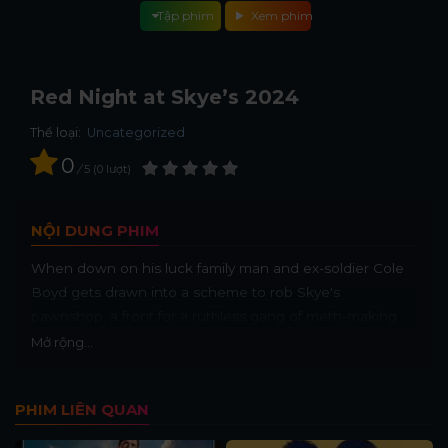
Tập phim
Xem phim
Red Night at Skye’s 2024
Thể loại:
Uncategorized
0
/
5
0
lượt
NỘI DUNG PHIM
When down on his luck family man and ex-soldier Cole
Boyd gets drawn into a scheme to rob Skye's
pawnshop, a front for a ruthless gang of meth-making
bikers known as The Spiders, a group led by the
Mở rộng...
enigmatic and evil "Doc", a bad idea turns into a blood-
soaked nightmare.
PHIM LIÊN QUAN