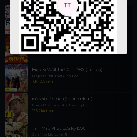
Thi Công Kỳ Án 1997
施公奇案 1997
89.9K lượt xem
Thần Tài Đến 1999
Thần Tài Truyền Kỳ 1999
16.4K lượt xem
Hiệp Sĩ Vượt Thời Gian 1999 (trọn bộ)
Hiệp Sĩ Vượt Thời Gian 1999
16K lượt xem
Nỗ Nhĩ Cáp Xích (Vương triều 1)
Phim 13 đời vua nhà Thanh phần 1
12.6K lượt xem
Tam Mao Phưu Lưu Ký 1996
San Mao Liu Lang Ji