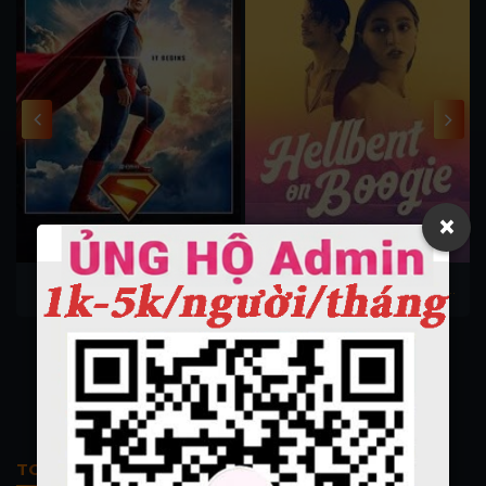
×
l
Superman 2025
Hellbent on Boogie 2024
Dub
TOP PHIM BỘ