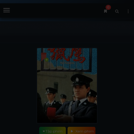
0
Menu
Tập phim
Xem phim