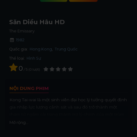
Săn Diều Hâu HD
The Emissary
1982
Quốc gia:
Hong Kong
Trung Quốc
Thể loại:
Hình Sự
0
/
5
0
lượt
NỘI DUNG PHIM
Kong Tai-wai là một sinh viên đại học lý tưởng quyết định
gia nhập lực lượng cảnh sát và sau đó trở thành một
thám tử ngầm cải trang thành trợ lý chính của một trùm
buôn bán ma túy lớn.
Mở rộng...