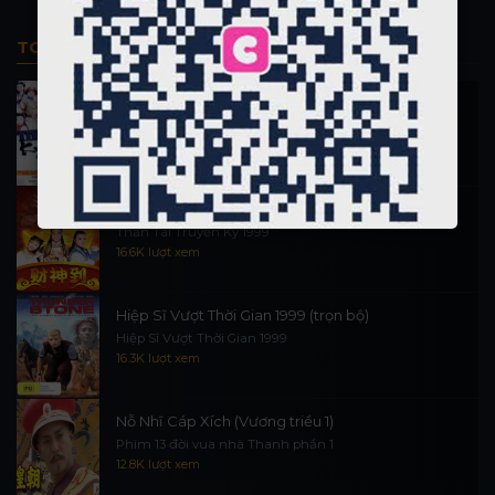
TOP PHIM BỘ
Thi Công Kỳ Án 1997
施公奇案 1997
90.1K lượt xem
Thần Tài Đến 1999
Thần Tài Truyền Kỳ 1999
16.6K lượt xem
Hiệp Sĩ Vượt Thời Gian 1999 (trọn bộ)
Hiệp Sĩ Vượt Thời Gian 1999
16.3K lượt xem
Nỗ Nhĩ Cáp Xích (Vương triều 1)
Phim 13 đời vua nhà Thanh phần 1
12.8K lượt xem