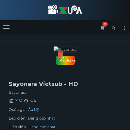
0
Menu
Tập phim
Xem phim
Sayonara Vietsub - HD
Sayonara
1957
N/A
Quốc gia:
Âu Mỹ
Đạo diễn:
Đang cập nhật
Diễn viên:
Đang cập nhật