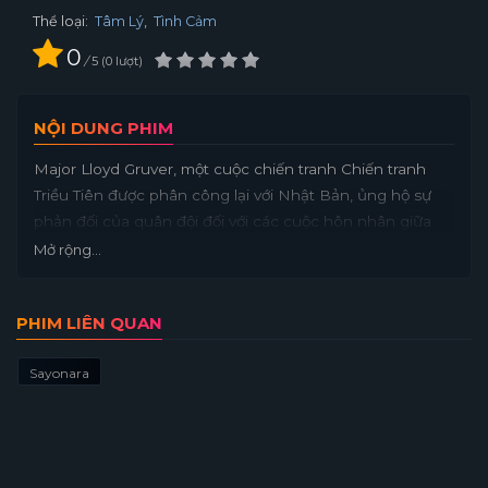
Thể loại:
Tâm Lý
,
Tình Cảm
0
/
5
0
lượt
NỘI DUNG PHIM
Major Lloyd Gruver, một cuộc chiến tranh Chiến tranh
Triều Tiên được phân công lại với Nhật Bản, ủng hộ sự
phản đối của quân đội đối với các cuộc hôn nhân giữa
quân đội Mỹ và phụ nữ Nhật Bản. Nhưng đó là trước khi
Mở rộng...
Gruver trải nghiệm một tình yêu thách thức những định
kiến thành công sâu sắc của mình ... và lao vào anh ta
PHIM LIÊN QUAN
vào xung đột với lực lượng không quân Hoa Kỳ và những
điều cấm kị văn hóa của Nhật Bản.
Sayonara