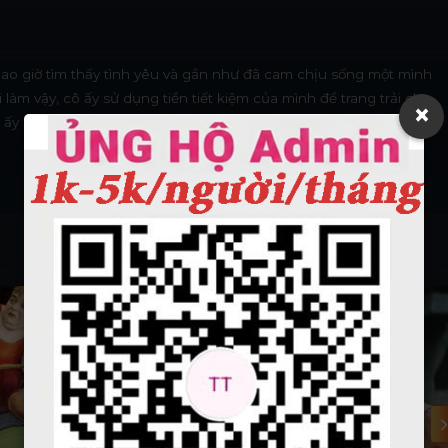
ao giờ tìm thấy tình yêu và gần như đã cam chịu sống một mình
làm vậy, cô ấy sử dụng tiền tiết kiệm của mình để trang trải cho
×
ô ấy gặp được người đàn ông trong mộng của mình, Renato Di
Vietsub - HD