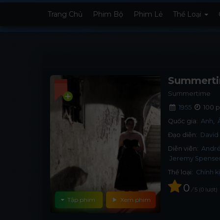
Trang Chủ
Phim Bộ
Phim Lẻ
Thể Loại
Summerti
Summertime
1955
100 p
Quốc gia:
Anh
Đạo diễn:
David
Diễn viên:
André
Jeremy Spense
Thể loại:
Chính k
0
/
5
0
lượt
Tập phim
Xem phim