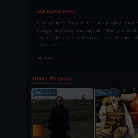
NỘI DUNG PHIM
Thư ký trung niên của Ohio Jane Hudson chưa b
trong phần còn lại của cuộc đời. Nhưng trước khi 
một mùa hè ở Venice lãng mạn, nơi cuối cùng c
Rossi lịch lãm.
Mở rộng...
PHIM LIÊN QUAN
Vietsub - HD
Vietsub - HD