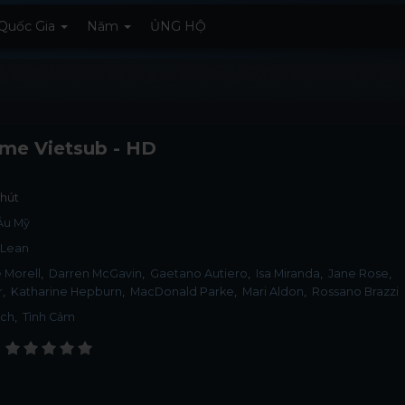
Quốc Gia
Năm
ỦNG HỘ
me Vietsub - HD
hút
Âu Mỹ
 Lean
 Morell
Darren McGavin
Gaetano Autiero
Isa Miranda
Jane Rose
r
Katharine Hepburn
MacDonald Parke
Mari Aldon
Rossano Brazzi
ịch
,
Tình Cảm