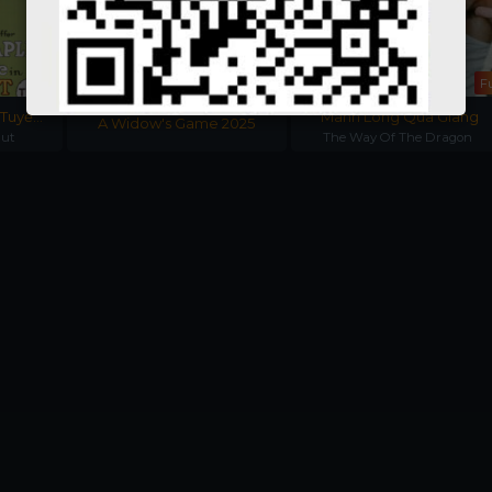
Full
Fu
 Tuyển
Mãnh Long Quá Giang
A Widow's Game 2025
ền Anh
Out
The Way Of The Dragon