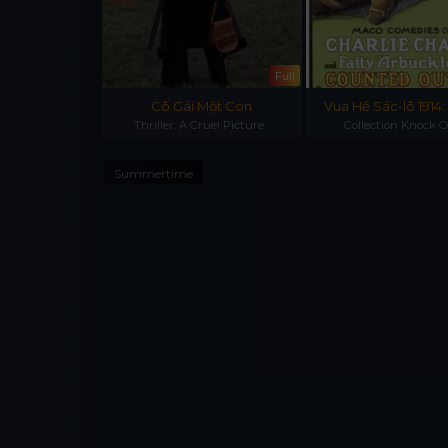
Full
Full
 Nhóc Emil
Cô Gái Một Con
Vua Hề Sác-lô 1914:
nneberga
Thriller: A Cruel Picture
Tập Trận Đấu Quy
Collection Knock 
Summertime