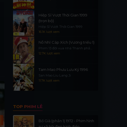
Hiệp Sĩ Vượt Thời Gian 1999
(trọn bộ)
Hiệp Sĩ Vượt Thời Gian 1999
16.1K lượt xem
Nỗ Nhĩ Cáp Xích (Vương triều 1)
Phim 13 đời vua nhà Thanh phần
1
12.7K lượt xem
Tam Mao Phưu Lưu Ký 1996
San Mao Liu Lang Ji
11.7K lượt xem
Vietsub - HD
Vietsub - HD
P
TOP PHIM LẺ
Bố Già (phần 1) 1972 - Phim hình
sự xã hội đen kinh điển