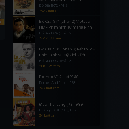
Bố Già 1972 - Phần 1
76.2K lượt xem
Bố Già 1974 (phần 2) Vietsub
ll
Full
Full
HD - Phim hình sự mafia kinh
Valerie And Her Week Of
Trái Dâu Dại
điển
Bố Già 1974 (phần 2)
Valerie And Her Week Of
Wonders
Smultronstället
22.4K lượt xem
Wonders
Bố Già 1990 (phần 3) kết thúc -
Phim hình sự Mỹ kinh điển
Bố Già 1990 (phần 3)
8.8K lượt xem
Romeo Và Juliet 1968
Romeo And Juliet 1968
7.6K lượt xem
Đào Thái Lang (P3) 1989
Hoàng Tử Phượng Hoàng
3K lượt xem