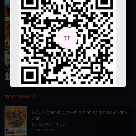
Hiệp Sĩ Vượt Thời Gian 1999
16.3K lượt xem
Nỗ Nhĩ Cáp Xích (Vương triều 1)
Phim 13 đời vua nhà Thanh phần 1
12.8K lượt xem
Tam Mao Phưu Lưu Ký 1996
San Mao Liu Lang Ji
11.7K lượt xem
TOP PHIM LẺ
Bố Già (phần 1) 1972 - Phim hình sự xã hội đen kinh
điển
Bố Già 1972 - Phần 1
76.7K lượt xem