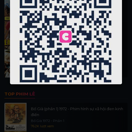
Hiệp Sĩ Vượt Thời Gian 1999
16.1K lượt xem
Nỗ Nhĩ Cáp Xích (Vương triều 1)
Phim 13 đời vua nhà Thanh phần 1
12.7K lượt xem
Tam Mao Phưu Lưu Ký 1996
San Mao Liu Lang Ji
11.7K lượt xem
TOP PHIM LẺ
Bố Già (phần 1) 1972 - Phim hình sự xã hội đen kinh
điển
Bố Già 1972 - Phần 1
76.2K lượt xem