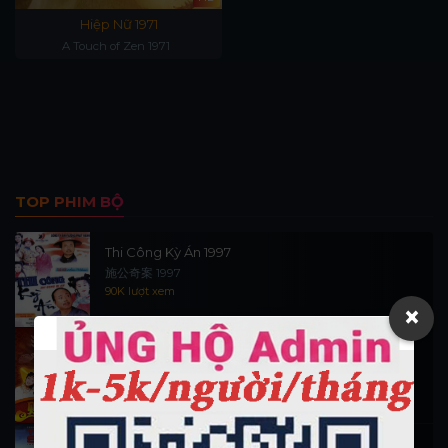
Hiệp Nữ 1971
A Touch of Zen 1971
TOP PHIM BỘ
Thi Công Kỳ Án 1997
施公奇案 1997
90K lượt xem
×
Thần Tài Đến 1999
Thần Tài Truyền Kỳ 1999
16.5K lượt xem
Hiệp Sĩ Vượt Thời Gian 1999 (trọn bộ)