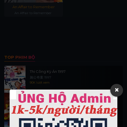
An Affair to Remember
An Affair to Remember
TOP PHIM BỘ
Thi Công Kỳ Án 1997
施公奇案 1997
90K lượt xem
×
Thần Tài Đến 1999
Thần Tài Truyền Kỳ 1999
16.5K lượt xem
Hiệp Sĩ Vượt Thời Gian 1999 (trọn bộ)