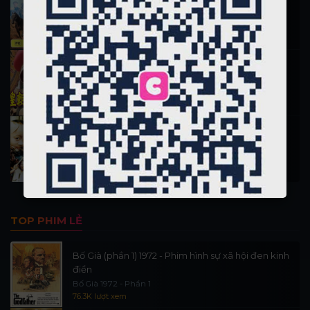
Hiệp Sĩ Vượt Thời Gian 1999
16.2K lượt xem
Nỗ Nhĩ Cáp Xích (Vương triều 1)
Phim 13 đời vua nhà Thanh phần 1
12.7K lượt xem
Tam Mao Phưu Lưu Ký 1996
San Mao Liu Lang Ji
11.7K lượt xem
TOP PHIM LẺ
Bố Già (phần 1) 1972 - Phim hình sự xã hội đen kinh
điển
Bố Già 1972 - Phần 1
76.3K lượt xem