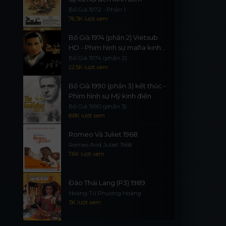
Bố Già 1972 - Phần 1
76.3K lượt xem
Bố Già 1974 (phần 2) Vietsub
HD - Phim hình sự mafia kinh
điển
Bố Già 1974 (phần 2)
22.5K lượt xem
Bố Già 1990 (phần 3) kết thúc -
Phim hình sự Mỹ kinh điển
Bố Già 1990 (phần 3)
8.8K lượt xem
Romeo Và Juliet 1968
Romeo And Juliet 1968
7.6K lượt xem
Đào Thái Lang (P3) 1989
Hoàng Tử Phượng Hoàng
3K lượt xem