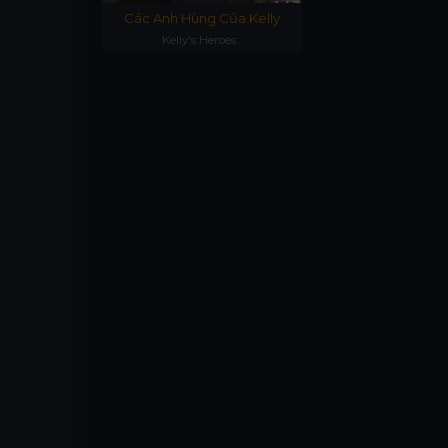
Các Anh Hùng Của Kelly
Kelly's Heroes