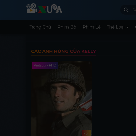
Trang Chủ
Phim Bộ
Phim Lẻ
Thể Loại
CÁC ANH HÙNG CỦA KELLY
Vietsub - FHD
Full