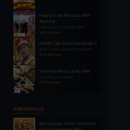
Hiệp Sĩ Vượt Thời Gian 1999
(trọn bộ)
Hiệp Sĩ Vượt Thời Gian 1999
16.1K lượt xem
Nỗ Nhĩ Cáp Xích (Vương triều 1)
Phim 13 đời vua nhà Thanh phần
1
12.7K lượt xem
Tam Mao Phưu Lưu Ký 1996
San Mao Liu Lang Ji
11.7K lượt xem
TOP PHIM LẺ
Bố Già (phần 1) 1972 - Phim hình
sự xã hội đen kinh điển