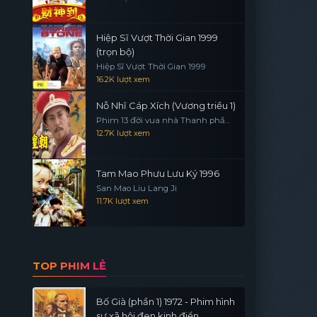
Hiệp Sĩ Vượt Thời Gian 1999
(trọn bộ)
Hiệp Sĩ Vượt Thời Gian 1999
16.2K lượt xem
Nỗ Nhĩ Cáp Xích (Vương triều 1)
Phim 13 đời vua nhà Thanh phần
1
12.7K lượt xem
Tam Mao Phưu Lưu Ký 1996
San Mao Liu Lang Ji
11.7K lượt xem
TOP PHIM LẺ
Bố Già (phần 1) 1972 - Phim hình
sự xã hội đen kinh điển