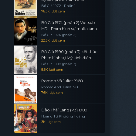
Bố Già 1972 - Phần 1
76.3K lượt xem
Bố Già 1974 (phần 2) Vietsub
HD - Phim hình sự mafia kinh
điển
Bố Già 1974 (phần 2)
22.5K lượt xem
Bố Già 1990 (phần 3) kết thúc -
Phim hình sự Mỹ kinh điển
Bố Già 1990 (phần 3)
8.8K lượt xem
Romeo Và Juliet 1968
Romeo And Juliet 1968
7.6K lượt xem
Đào Thái Lang (P3) 1989
Hoàng Tử Phượng Hoàng
3K lượt xem