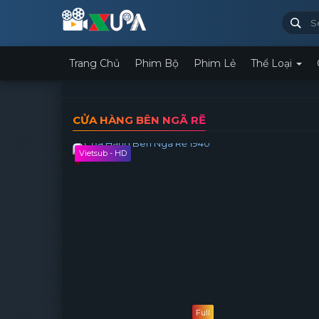
Trang Chủ
Phim Bộ
Phim Lẻ
Thể Loại
CỬA HÀNG BÊN NGÃ RẼ
Vietsub - HD
Full