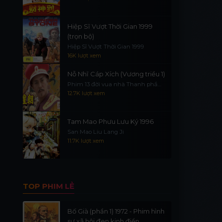
Hiệp Sĩ Vượt Thời Gian 1999
(trọn bộ)
Hiệp Sĩ Vượt Thời Gian 1999
16K lượt xem
Nỗ Nhĩ Cáp Xích (Vương triều 1)
Phim 13 đời vua nhà Thanh phần
1
12.7K lượt xem
Tam Mao Phưu Lưu Ký 1996
San Mao Liu Lang Ji
11.7K lượt xem
TOP PHIM LẺ
Bố Già (phần 1) 1972 - Phim hình
sự xã hội đen kinh điển