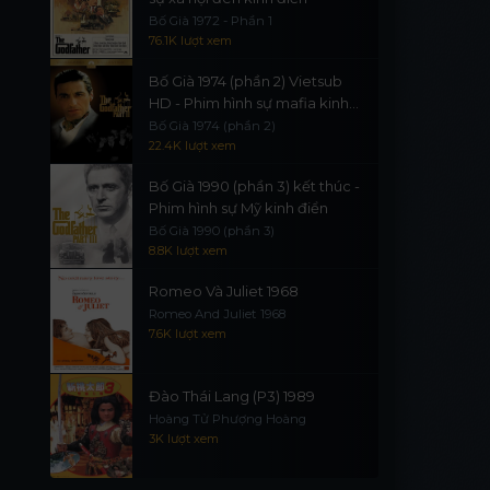
Bố Già 1972 - Phần 1
76.1K lượt xem
Bố Già 1974 (phần 2) Vietsub
HD - Phim hình sự mafia kinh
điển
Bố Già 1974 (phần 2)
22.4K lượt xem
Bố Già 1990 (phần 3) kết thúc -
Phim hình sự Mỹ kinh điển
Bố Già 1990 (phần 3)
8.8K lượt xem
Romeo Và Juliet 1968
Romeo And Juliet 1968
7.6K lượt xem
Đào Thái Lang (P3) 1989
Hoàng Tử Phượng Hoàng
3K lượt xem