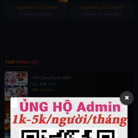
Người Phụ Nữ Ở Paris
Người Phụ Nữ Ở Paris
A Woman Of Paris
A Woman Of Paris 1923
TOP PHIM BỘ
Thi Công Kỳ Án 1997
施公奇案 1997
90K lượt xem
×
Thần Tài Đến 1999
Thần Tài Truyền Kỳ 1999
16.5K lượt xem
Hiệp Sĩ Vượt Thời Gian 1999 (trọn bộ)