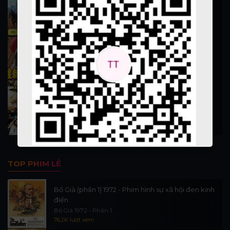
Hiệp Sĩ Vượt Thời Gian 1999
16.1K lượt xem
Nỗ Nhĩ Cáp Xích (Vương triều 1)
Phim 13 đời vua nhà Thanh phần 1
12.7K lượt xem
Tam Mao Phưu Lưu Ký 1996
San Mao Liu Lang Ji
11.7K lượt xem
TOP PHIM LẺ
Bố Già (phần 1) 1972 - Phim hình sự xã hội đen kinh
điển
Bố Già 1972 - Phần 1
76.2K lượt xem