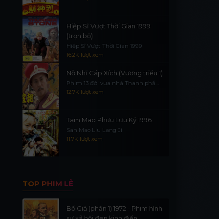
Hiệp Sĩ Vượt Thời Gian 1999
(trọn bộ)
Hiệp Sĩ Vượt Thời Gian 1999
16.2K lượt xem
Nỗ Nhĩ Cáp Xích (Vương triều 1)
Phim 13 đời vua nhà Thanh phần
1
12.7K lượt xem
Tam Mao Phưu Lưu Ký 1996
San Mao Liu Lang Ji
11.7K lượt xem
TOP PHIM LẺ
Bố Già (phần 1) 1972 - Phim hình
sự xã hội đen kinh điển