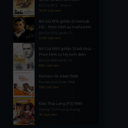
Bố Già 1972 - Phần 1
76.3K lượt xem
Bố Già 1974 (phần 2) Vietsub
HD - Phim hình sự mafia kinh
điển
Bố Già 1974 (phần 2)
22.5K lượt xem
Bố Già 1990 (phần 3) kết thúc -
Phim hình sự Mỹ kinh điển
Bố Già 1990 (phần 3)
8.8K lượt xem
Romeo Và Juliet 1968
Romeo And Juliet 1968
7.6K lượt xem
Đào Thái Lang (P3) 1989
Hoàng Tử Phượng Hoàng
3K lượt xem