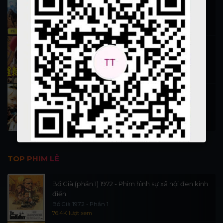
Hiệp Sĩ Vượt Thời Gian 1999
16.2K lượt xem
Nỗ Nhĩ Cáp Xích (Vương triều 1)
Phim 13 đời vua nhà Thanh phần 1
12.7K lượt xem
Tam Mao Phưu Lưu Ký 1996
San Mao Liu Lang Ji
11.7K lượt xem
TOP PHIM LẺ
Bố Già (phần 1) 1972 - Phim hình sự xã hội đen kinh
điển
Bố Già 1972 - Phần 1
76.4K lượt xem