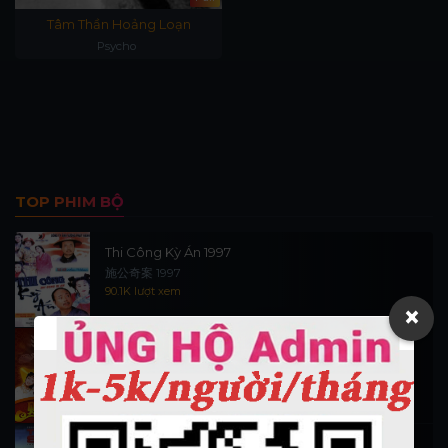
Tâm Thần Hoảng Loạn
Psycho
TOP PHIM BỘ
Thi Công Kỳ Án 1997
施公奇案 1997
90.1K lượt xem
×
Thần Tài Đến 1999
Thần Tài Truyền Kỳ 1999
16.6K lượt xem
Hiệp Sĩ Vượt Thời Gian 1999 (trọn bộ)