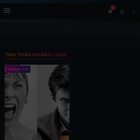
0
Menu
TÂM THẦN HOẢNG LOẠN
Vietsub - HD
Full