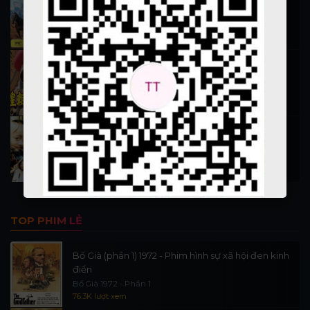
Hiệp Sĩ Vượt Thời Gian 1999
16.1K lượt xem
Nỗ Nhĩ Cáp Xích (Vương triều 1)
Phim 13 đời vua nhà Thanh phần 1
12.7K lượt xem
Tam Mao Phưu Lưu Ký 1996
San Mao Liu Lang Ji
11.7K lượt xem
TOP PHIM LẺ
Bố Già (phần 1) 1972 - Phim hình sự xã hội đen kinh
điển
Bố Già 1972 - Phần 1
76.3K lượt xem