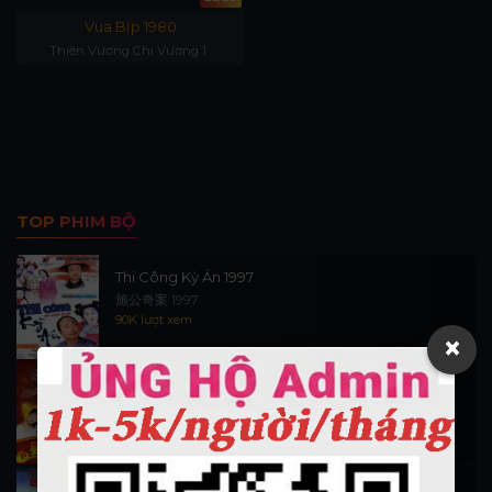
Vua Bịp 1980
Thiên Vương Chi Vương 1
TOP PHIM BỘ
Thi Công Kỳ Án 1997
施公奇案 1997
90K lượt xem
×
Thần Tài Đến 1999
Thần Tài Truyền Kỳ 1999
16.5K lượt xem
Hiệp Sĩ Vượt Thời Gian 1999 (trọn bộ)