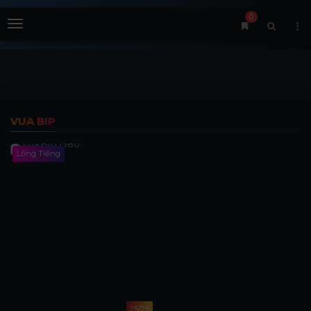
0
Menu
VUA BIP
Lồng Tiếng
25/25