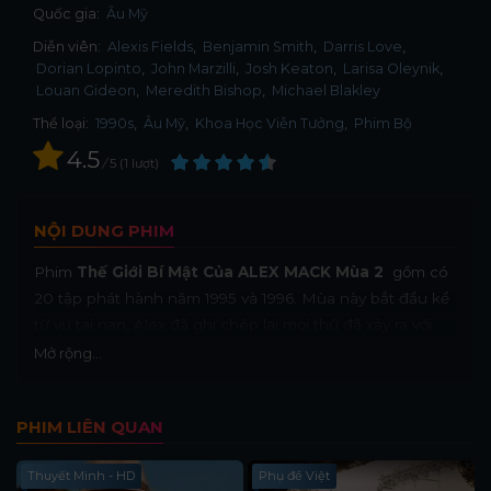
Quốc gia:
Âu Mỹ
Diễn viên:
Alexis Fields
Benjamin Smith
Darris Love
Dorian Lopinto
John Marzilli
Josh Keaton
Larisa Oleynik
Louan Gideon
Meredith Bishop
Michael Blakley
Thể loại:
1990s
,
Âu Mỹ
,
Khoa Học Viễn Tưởng
,
Phim Bộ
4.5
/
5
1
lượt
NỘI DUNG PHIM
Phim
Thế Giới Bí Mật Của ALEX MACK Mùa 2
gồm có
20 tập phát hành năm 1995 và 1996. Mùa này bắt đầu kể
từ vụ tai nạn, Alex đã ghi chép lại mọi thứ đã xảy ra với
cô. Khi cô để nó trong một chiếc túi mà Annie vô tình
Mở rộng...
mang đến cho Alex ở trường, cô thấy mình đang ở trong
tình thế rất khó khăn...Ray kết bạn với cậu nhóc mới
PHIM LIÊN QUAN
chuyển đến từ Cincinnati, Louis Driscoll, và Alex nhanh
chóng cảm thấy khó chịu và ghen tị vì Ray dành nhiều
Thuyết Minh - HD
Phụ đề Việt
thời gian hơn cho mình...