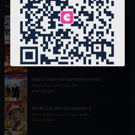
TOP PHIM BỘ
Thi Công Kỳ Án 1997
施公奇案 1997
90.1K lượt xem
Thần Tài Đến 1999
Thần Tài Truyền Kỳ 1999
16.6K lượt xem
Hiệp Sĩ Vượt Thời Gian 1999 (trọn bộ)
Hiệp Sĩ Vượt Thời Gian 1999
16.3K lượt xem
Nỗ Nhĩ Cáp Xích (Vương triều 1)
Phim 13 đời vua nhà Thanh phần 1
12.7K lượt xem