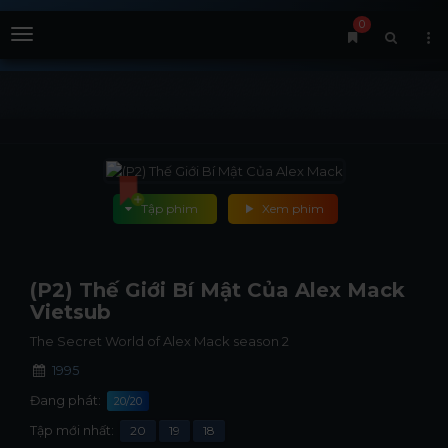
0
Menu
Tập phim
Xem phim
(P2) Thế Giới Bí Mật Của Alex Mack
Vietsub
The Secret World of Alex Mack season 2
1995
Đang phát:
20/20
Tập mới nhất:
20
19
18