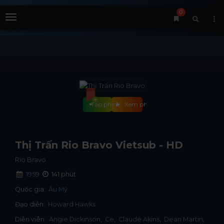
0
Menu
Tập phim
Xem phim
Thị Trấn Rio Bravo Vietsub - HD
Rio Bravo
1959
141 phút
Quốc gia:
Âu Mỹ
Đạo diễn:
Howard Hawks
Diễn viên:
Angie Dickinson
Ce
Claude Akins
Dean Martin