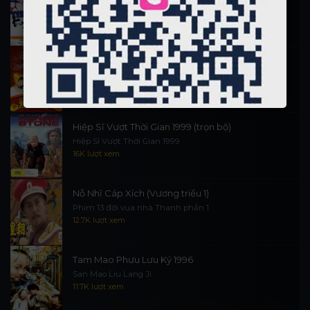
施公奇案 1997
89.9K lượt xem
Thần Tài Đến 1999
Thần Tài Truyền Kỳ 1999
16.5K lượt xem
Hiệp Sĩ Vượt Thời Gian 1999 (trọn bộ)
Hiệp Sĩ Vượt Thời Gian 1999
16K lượt xem
Nỗ Nhĩ Cáp Xích (Vương triều 1)
Phim 13 đời vua nhà Thanh phần 1
12.7K lượt xem
Tam Mao Phưu Lưu Ký 1996
San Mao Liu Lang Ji
11.7K lượt xem