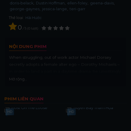
doris-belack
Dustin Hoffman
ellen-foley
geena-davis
george-gaynes
jessica-lange
teri-garr
Thể loại:
Hài Hước
0
/
5
0
lượt
NỘI DUNG PHIM
When struggling, out of work actor Michael Dorsey
secretly adopts a female alter ego – Dorothy Michaels –
in order to land a part in a daytime drama, he unwittingly
becomes a feminist icon and ends up in a romantic
Mở rộng...
pickle.
PHIM LIÊN QUAN
HD
HD