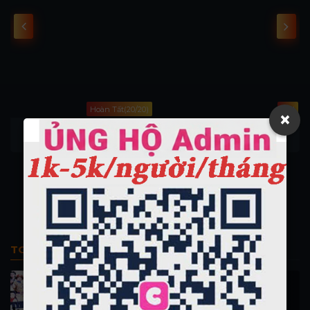
l
Hoàn Tất(20/20)
Full
×
Ghost On The Loose
Chuyến Bay Thảm Họa
Ghost On The Loose
Airplane!
TOP PHIM BỘ
Thi Công Kỳ Án 1997
施公奇案 1997