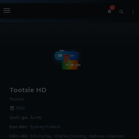
0
Menu
Trailer
Tập phim
Xem phim
Tootsie HD
Tootsie
1982
Quốc gia:
Âu Mỹ
Đạo diễn:
Sydney Pollack
Diễn viên:
bill-murray
Charles Durning
dabney-coleman