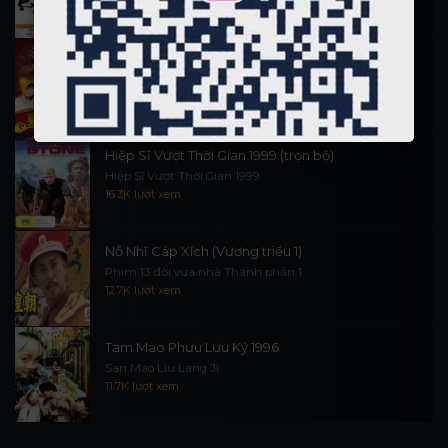
90.1K lượt xem
Thần Tài Đến 1999
Thần Tài Truyền Kỳ 1999
16.6K lượt xem
Hiệp Sĩ Vượt Thời Gian 1999 (trọn bộ)
Hiệp Sĩ Vượt Thời Gian 1999
16.3K lượt xem
Nỗ Nhĩ Cáp Xích (Vương triều 1)
Phim 13 đời vua nhà Thanh phần 1
12.7K lượt xem
Tam Mao Phưu Lưu Ký 1996
San Mao Liu Lang Ji
11.7K lượt xem